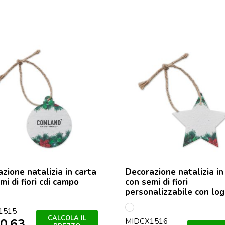
zione natalizia in carta
Decorazione natalizia in
mi di fiori cdi campo
con semi di fiori
personalizzabile con lo
o
1515
Bianco
CALCOLA IL
0,63
MIDCX1516