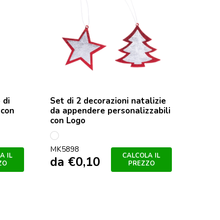
 di
Set di 2 decorazioni natalizie
 con
da appendere personalizzabili
con Logo
S/C
MK5898
A IL
CALCOLA IL
da
€
0,10
ZO
PREZZO