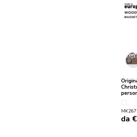
Origin
Christ
person
S/C
MK267
da
€