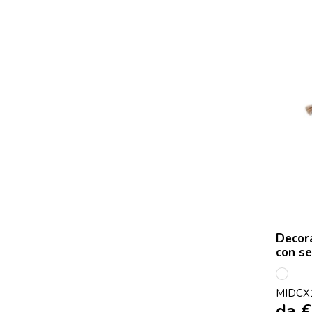
Decora
con se
Bianc
MIDCX
da
€