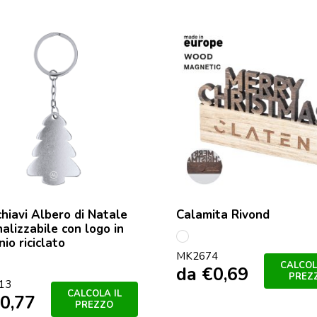
hiavi Albero di Natale
Calamita Rivond
alizzabile con logo in
nio riciclato
S/C
MK2674
CALCOL
da
€
0,69
e
ted
PREZ
13
CALCOLA IL
0,77
PREZZO