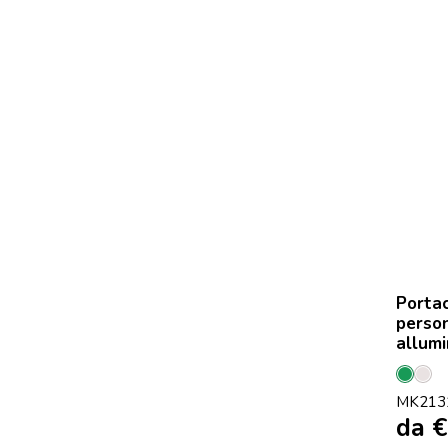
Portac
person
allumi
Verd
Pla
MK213
da
€