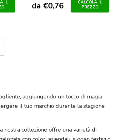
A IL
CALCOLA IL
da
€
0,76
ZO
PREZZO
→
ccogliente, aggiungendo un tocco di magia
mergere il tuo marchio durante la stagione
 nostra collezione offre una varietà di
lizzata con colori aziendali, slogan festivi o