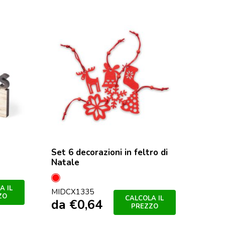
Set 6 decorazioni in feltro di
Natale
Rosso
A IL
MIDCX1335
ZO
CALCOLA IL
da
€
0,64
PREZZO