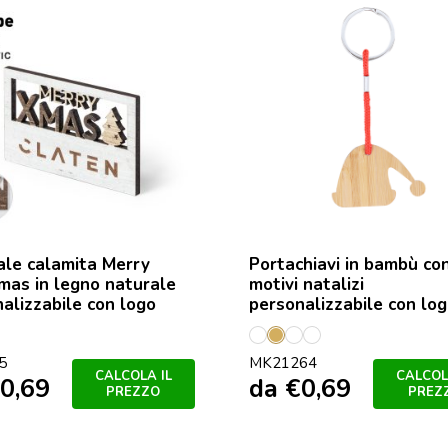
ale calamita Merry
Portachiavi in bambù co
mas in legno naturale
motivi natalizi
alizzabile con logo
personalizzabile con lo
Reno
Calcetin
Eixo
Gorra
5
MK21264
CALCOLA IL
CALCOL
0,69
da
€
0,69
PREZZO
PREZ