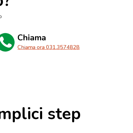
o?
o
Chiama
Chiama ora 031.3574828
mplici step