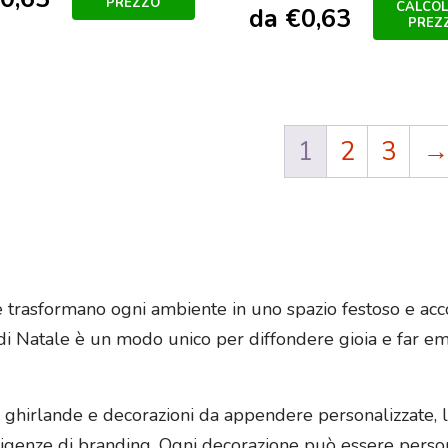
PREZZO
CALCOL
da
€
0,63
PREZ
1
2
3
te trasformano ogni ambiente in uno spazio festoso e a
t di Natale è un modo unico per diffondere gioia e far e
 ghirlande e decorazioni da appendere personalizzate, la
esigenze di branding. Ogni decorazione può essere persona