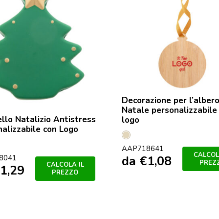
Decorazione per l’albero
Natale personalizzabile
llo Natalizio Antistress
logo
alizzabile con Logo
Naturale
colore
AAP718641
CALCOL
da
€
1,08
8041
PREZ
CALCOLA IL
1,29
PREZZO