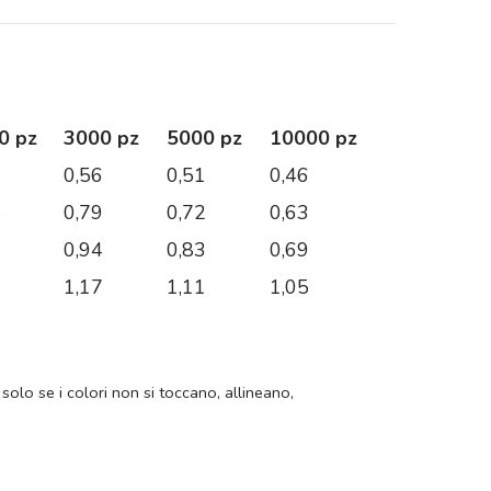
0 pz
3000 pz
5000 pz
10000 pz
7
0,56
0,51
0,46
8
0,79
0,72
0,63
6
0,94
0,83
0,69
2
1,17
1,11
1,05
 solo se i colori non si toccano, allineano,