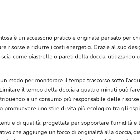
ntosa è un accessorio pratico e originale pensato per ch
re risorse e ridurre i costi energetici. Grazie al suo de
liscia, come piastrelle o pareti della doccia, utilizzando
o un modo per monitorare il tempo trascorso sotto l’ac
 Limitare il tempo della doccia a quattro minuti può fa
ntribuendo a un consumo più responsabile delle risorse 
o promuovere uno stile di vita più ecologico tra gli ospit
stenti e di qualità, progettata per sopportare l’umidità 
vo che aggiunge un tocco di originalità alla doccia, disp