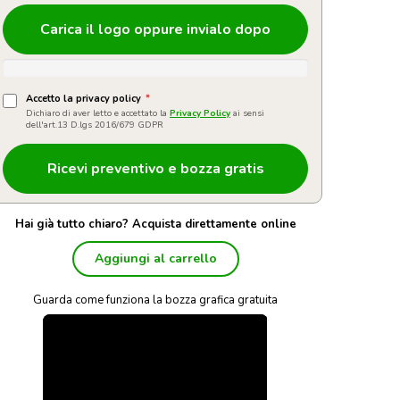
Carica il logo oppure invialo dopo
Accetto la privacy policy
*
Dichiaro di aver letto e accettato la
Privacy Policy
ai sensi
dell'art.13 D.lgs 2016/679 GDPR
Hai già tutto chiaro? Acquista direttamente online
Aggiungi al carrello
Guarda come funziona la bozza grafica gratuita