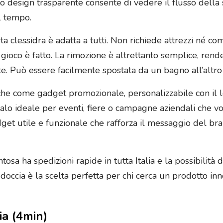
l suo design trasparente consente di vedere il flusso della
il tempo.
sta clessidra è adatta a tutti. Non richiede attrezzi né c
l gioco è fatto. La rimozione è altrettanto semplice, re
te. Può essere facilmente spostata da un bagno all’altro 
che come gadget promozionale, personalizzabile con il lo
galo ideale per eventi, fiere o campagne aziendali che v
dget utile e funzionale che rafforza il messaggio del bran
osa ha spedizioni rapide in tutta Italia e la possibilità 
ccia è la scelta perfetta per chi cerca un prodotto innov
ia (4min)