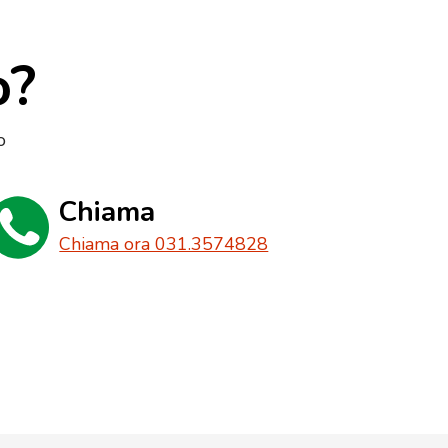
o?
o
Chiama
Chiama ora 031.3574828