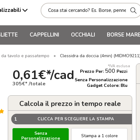
lizzabili
LIETTE
CAPPELLINI
OCCHIALI
BORSE MAR
i da tavolo e passatempo
»
Clessidra da doccia (4min) (MIDMO9211
*IVA esclusa
0,61€*/cad
500
Prezzo Per:
Pezzi
Senza Personalizzazione
305€* /totale
Gadget Colore: Blu
Calcola il prezzo in tempo reale
1
CLICCA PER SCEGLIERE LA STAMPA
Senza
Stampa a 1 colore
Personalizzazione