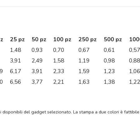
pz
25 pz
50 pz
100 pz
250 pz
500 pz
100
1,48
0,93
0,70
0,67
0,61
0,5
3,91
2,49
1,58
1,19
0,98
0,8
99
6,17
3,91
2,33
1,59
1,23
1,0
90
6,56
3,77
2,21
1,63
1,38
1,2
ni disponibili del gadget selezionato. La stampa a due colori è fattibile