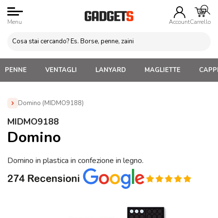
Menu
Account
Carrello
PENNE
VENTAGLI
LANYARD
MAGLIETTE
CAPPE
Domino (MIDMO9188)
Home
»
Gadget per Bambini Personalizzati
»
Giochi da
MIDMO9188
tavolo e passatempo
»
Domino (MIDMO9188)
Domino
Domino in plastica in confezione in legno.