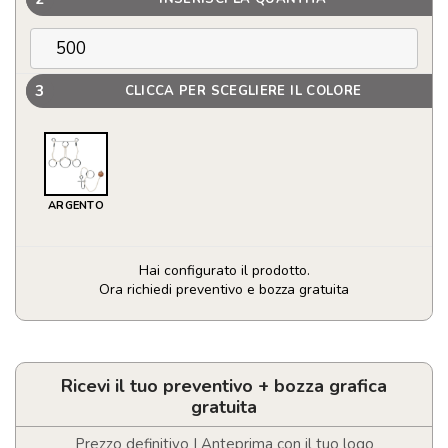
3
CLICCA PER SCEGLIERE IL COLORE
ARGENTO
Hai configurato il prodotto.
Ora richiedi preventivo e bozza gratuita
Set
di
2
rompicapo
Ricevi il tuo preventivo + bozza grafica
in
gratuita
metallo
quantità
Prezzo definitivo | Anteprima con il tuo logo