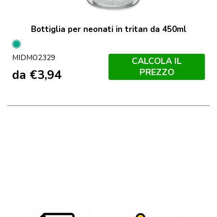
Bottiglia per neonati in tritan da 450ml
Verde
MIDMO2329
Menta
CALCOLA IL
PREZZO
da
€
3,94