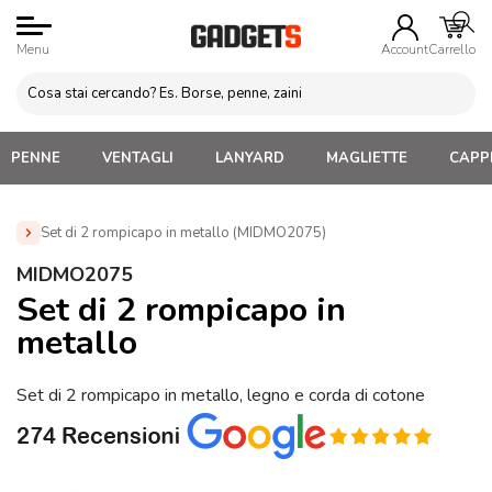
Menu
Account
Carrello
PENNE
VENTAGLI
LANYARD
MAGLIETTE
CAPPE
Set di 2 rompicapo in metallo (MIDMO2075)
Home
»
Gadget per Bambini Personalizzati
»
Giochi da
MIDMO2075
tavolo e passatempo
»
Set di 2 rompicapo in metallo
Set di 2 rompicapo in
(MIDMO2075)
metallo
Set di 2 rompicapo in metallo, legno e corda di cotone