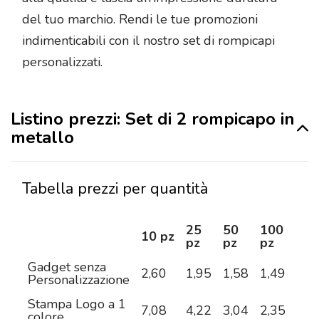
del tuo marchio. Rendi le tue promozioni
indimenticabili con il nostro set di rompicapi
personalizzati.
Listino prezzi: Set di 2 rompicapo in
metallo
Tabella prezzi per quantità
25
50
100
25
10 pz
pz
pz
pz
pz
Gadget senza
2,60
1,95
1,58
1,49
1,3
Personalizzazione
Stampa Logo a 1
7,08
4,22
3,04
2,35
1,9
colore