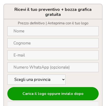
wireless
personalizzabile
in
Ricevi il tuo preventivo + bozza grafica
legno
gratuita
da15W
quantità
Prezzo definitivo | Anteprima con il tuo logo
Carica il logo oppure invialo dopo