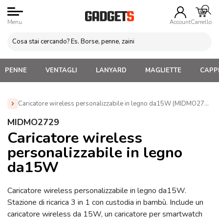
Menu
Account
Carrello
PENNE
VENTAGLI
LANYARD
MAGLIETTE
CAPPE
Caricatore wireless personalizzabile in legno da15W (MIDMO2729)
Home
»
Gadget Tecnologici Personalizzati
»
Caricatori
MIDMO2729
Wireless In Legno ed Ecologici
»
Caricatore wireless
Caricatore wireless
personalizzabile in legno da15W (MIDMO2729)
personalizzabile in legno
da15W
Caricatore wireless personalizzabile in legno da15W.
Stazione di ricarica 3 in 1 con custodia in bambù. Include un
caricatore wireless da 15W, un caricatore per smartwatch