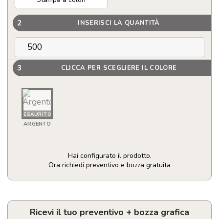
2
INSERISCI LA QUANTITÀ
3
CLICCA PER SCEGLIERE IL COLORE
ESAURITO
ARGENTO
Hai configurato il prodotto.
Ora richiedi preventivo e bozza gratuita
Caricabatterie
magnetico
wireless
veloce
Ricevi il tuo preventivo + bozza grafica