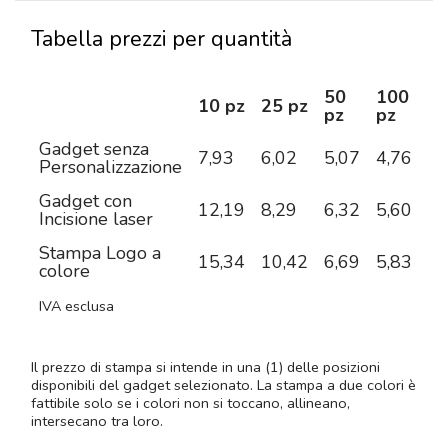
Tabella prezzi per quantità
50
100
2
10 pz
25 pz
pz
pz
pz
Gadget senza
7,93
6,02
5,07
4,76
4,
Personalizzazione
Gadget con
12,19
8,29
6,32
5,60
5,
Incisione laser
Stampa Logo a
15,34
10,42
6,69
5,83
5,
colore
IVA esclusa
Il prezzo di stampa si intende in una (1) delle posizioni
disponibili del gadget selezionato. La stampa a due colori è
fattibile solo se i colori non si toccano, allineano,
intersecano tra loro.