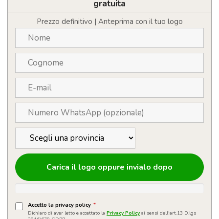
10W
gratuita
quantità
Prezzo definitivo | Anteprima con il tuo logo
Carica il logo oppure invialo dopo
Accetto la privacy policy
*
Dichiaro di aver letto e accettato la
Privacy Policy
ai sensi dell'art.13 D.lgs