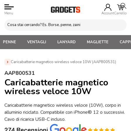
Menu
Account
Carrello
PENNE
VENTAGLI
LANYARD
MAGLIETTE
CAPPE
Caricabatterie magnetico wireless veloce 10W (AAP800531)
Home
»
Gadget per Cellulare Personalizzati
»
Gadget
AAP800531
Tecnologici Personalizzati
»
Caricatori Wireless In Legno ed
Caricabatterie magnetico
Ecologici
»
Caricabatterie magnetico wireless veloce 10W
wireless veloce 10W
(AAP800531)
Caricabatterie magnetico wireless veloce (10W), corpo in
alluminio riciclato. Compatibile con iPhone® 12 o successivi.
Cavo di ricarica USB-C incluso.