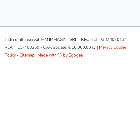
Tutti i diritti riservati MM IMMAGINE SRL - P.Iva e CF 03873070134 - -
REA n. LC-403269 - CAP. Sociale: € 10.000,00 i.v. |
Privacy Cookie
Policy
-
Sitemap
|
Made with
by Egogea