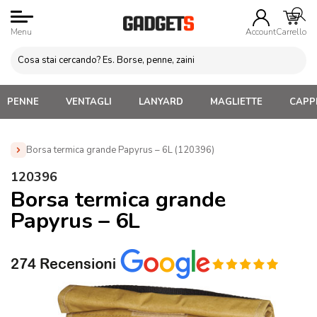
Menu
Account
Carrello
PENNE
VENTAGLI
LANYARD
MAGLIETTE
CAPPE
Borsa termica grande Papyrus – 6L (120396)
Home
»
Borse e Sacche Personalizzate
»
Borse termiche
»
120396
Borsa termica grande Papyrus – 6L (120396)
Borsa termica grande
Papyrus – 6L