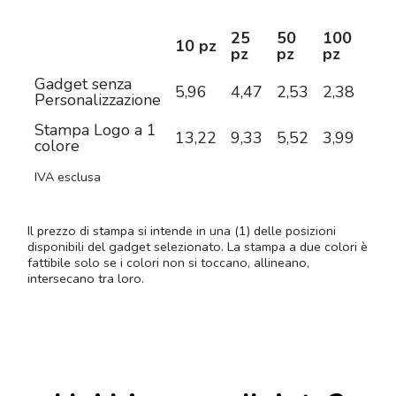
25
50
100
25
10 pz
pz
pz
pz
pz
Gadget senza
5,96
4,47
2,53
2,38
2,3
Personalizzazione
Stampa Logo a 1
13,22
9,33
5,52
3,99
3,4
colore
IVA esclusa
Il prezzo di stampa si intende in una (1) delle posizioni
disponibili del gadget selezionato. La stampa a due colori è
fattibile solo se i colori non si toccano, allineano,
intersecano tra loro.