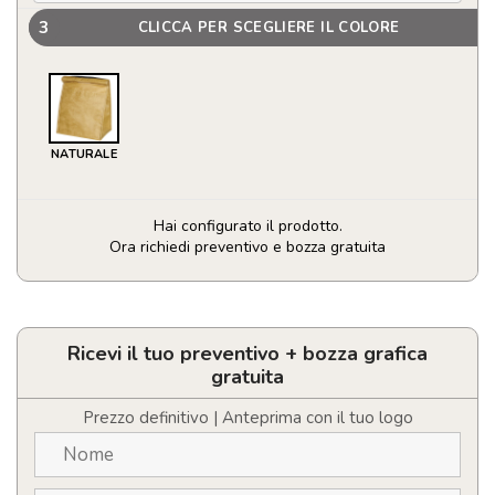
3
CLICCA PER SCEGLIERE IL COLORE
NATURALE
Hai configurato il prodotto.
Ora richiedi preventivo e bozza gratuita
Borsa
termica
grande
Papyrus
Ricevi il tuo preventivo + bozza grafica
-
gratuita
6L
quantità
Prezzo definitivo | Anteprima con il tuo logo