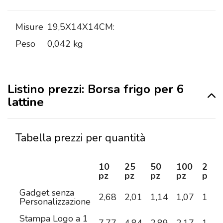
Misure
19,5X14X14CM:
Peso
0,042 kg
Listino prezzi: Borsa frigo per 6
lattine
Tabella prezzi per quantità
10
25
50
100
250
pz
pz
pz
pz
pz
Gadget senza
2,68
2,01
1,14
1,07
1,04
Personalizzazione
Stampa Logo a 1