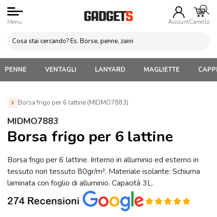
Menu
Account
Carrello
PENNE
VENTAGLI
LANYARD
MAGLIETTE
CAPPE
Borsa frigo per 6 lattine (MIDMO7883)
Home
»
Gadget Tematici Personalizzabili
»
Gadget
MIDMO7883
Personalizzati per Agenzie Viaggio
»
Borsa frigo per 6 lattine
Borsa frigo per 6 lattine
(MIDMO7883)
Borsa frigo per 6 lattine. Interno in alluminio ed esterno in
tessuto non tessuto 80gr/m². Materiale isolante: Schiuma
laminata con foglio di alluminio. Capacità 3L.