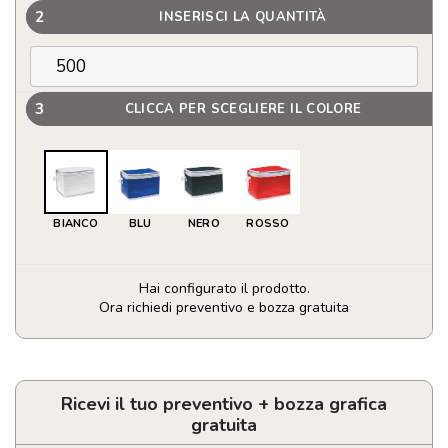
2
INSERISCI LA QUANTITÀ
3
CLICCA PER SCEGLIERE IL COLORE
BIANCO
BLU
NERO
ROSSO
Hai configurato il prodotto.
Ora richiedi preventivo e bozza gratuita
Borsa
frigo
per
6
Ricevi il tuo preventivo + bozza grafica
lattine
gratuita
quantità