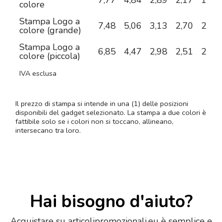
7,77
4,84
2,89
2,17
1,80
colore
Stampa Logo a
7,48
5,06
3,13
2,70
2,46
colore (grande)
Stampa Logo a
6,85
4,47
2,98
2,51
2,23
colore (piccola)
IVA esclusa
Il prezzo di stampa si intende in una (1) delle posizioni
disponibili del gadget selezionato. La stampa a due colori è
fattibile solo se i colori non si toccano, allineano,
intersecano tra loro.
Hai bisogno d'aiuto?
Acquistare su articolipromozionali.eu è semplice e