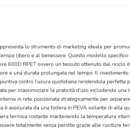
rappresenta lo strumento di marketing ideale per promu
al tempo libero e al benessere. Questo modello specifico s
stere 600D RPET ovvero un tessuto ottenuto dal riciclo d
ore e una durata prolungata nel tempo. Il rivestimento 
iuntiva contro l’usura quotidiana rendendola perfetta p
iata per massimizzare la praticità d’uso includendo una t
interna in rete posizionata strategicamente per separare i
ica è assicurata da una fodera in PEVA isolante di alta q
era termica costante mantenendo la temperatura intern
ssere totalmente senza perdite grazie alle cuciture te