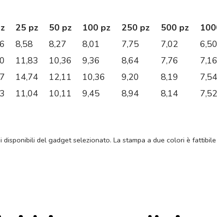
pz
25 pz
50 pz
100 pz
250 pz
500 pz
100
56
8,58
8,27
8,01
7,75
7,02
6,5
10
11,83
10,36
9,36
8,64
7,76
7,1
27
14,74
12,11
10,36
9,20
8,19
7,5
73
11,04
10,11
9,45
8,94
8,14
7,5
ni disponibili del gadget selezionato. La stampa a due colori è fattibile