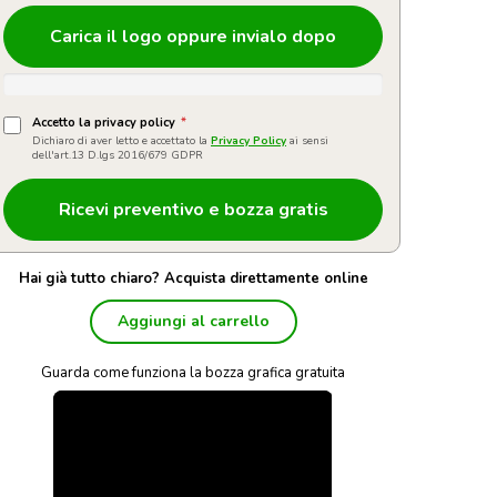
Carica il logo oppure invialo dopo
Accetto la privacy policy
*
Dichiaro di aver letto e accettato la
Privacy Policy
ai sensi
dell'art.13 D.lgs 2016/679 GDPR
Hai già tutto chiaro? Acquista direttamente online
Aggiungi al carrello
Guarda come funziona la bozza grafica gratuita