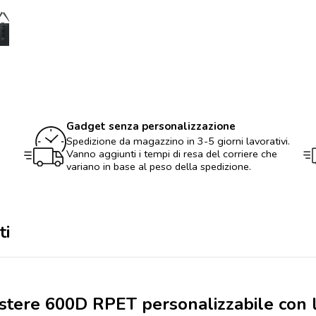
in
poliestere
600D
RPET
personalizzabile
con
logo
quantità
Gadget senza personalizzazione
Spedizione da magazzino in 3-5 giorni lavorativi.
Vanno aggiunti i tempi di resa del corriere che
variano in base al peso della spedizione.
ti
iestere 600D RPET personalizzabile con 