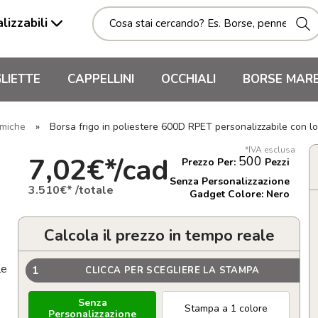
lizzabili
LIETTE
CAPPELLINI
OCCHIALI
BORSE MAR
rmiche
»
Borsa frigo in poliestere 600D RPET personalizzabile con
*IVA esclusa
7,02€*/cad
500
Prezzo Per:
Pezzi
Senza Personalizzazione
3.510€* /totale
Gadget Colore: Nero
Calcola il prezzo in tempo reale
le
1
CLICCA PER SCEGLIERE LA STAMPA
Senza
Stampa a 1 colore
Personalizzazione