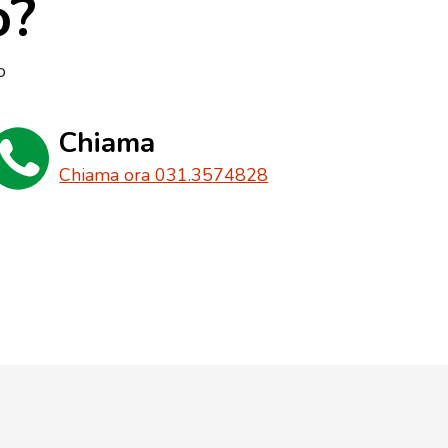
o?
o
Chiama
Chiama ora 031.3574828