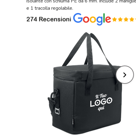
isolante con schiuma PE da 6 mm. Include 2 manigli
e 1 tracolla regolabile.