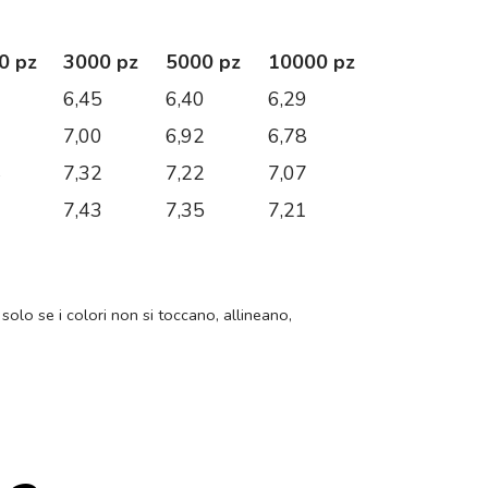
0 pz
3000 pz
5000 pz
10000 pz
0
6,45
6,40
6,29
6
7,00
6,92
6,78
4
7,32
7,22
7,07
2
7,43
7,35
7,21
 solo se i colori non si toccano, allineano,