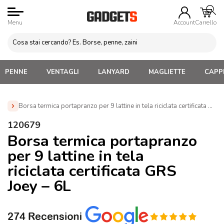
Menu
Account
Carrello
PENNE
VENTAGLI
LANYARD
MAGLIETTE
CAPPE
Borsa termica portapranzo per 9 lattine in tela riciclata certificata GR
Home
»
Borse e Sacche Personalizzate
»
Borse termiche
»
120679
Borsa termica portapranzo per 9 lattine in tela riciclata
Borsa termica portapranzo
certificata GRS Joey – 6L (120679)
per 9 lattine in tela
riciclata certificata GRS
Joey – 6L