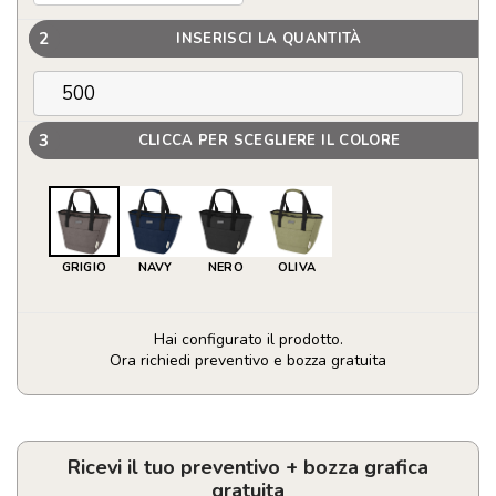
2
INSERISCI LA QUANTITÀ
3
CLICCA PER SCEGLIERE IL COLORE
GRIGIO
NAVY
NERO
OLIVA
Hai configurato il prodotto.
Ora richiedi preventivo e bozza gratuita
Borsa
termica
portapranzo
per
Ricevi il tuo preventivo + bozza grafica
9
gratuita