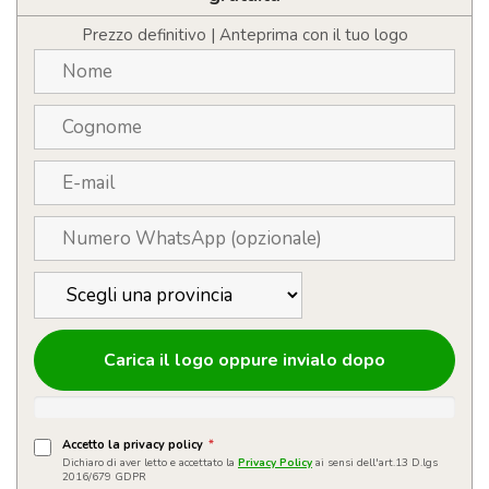
lattine
in
Prezzo definitivo | Anteprima con il tuo logo
tela
riciclata
certificata
GRS
Joey
-
6L
quantità
Carica il logo oppure invialo dopo
Accetto la privacy policy
*
Dichiaro di aver letto e accettato la
Privacy Policy
ai sensi dell'art.13 D.lgs
2016/679 GDPR