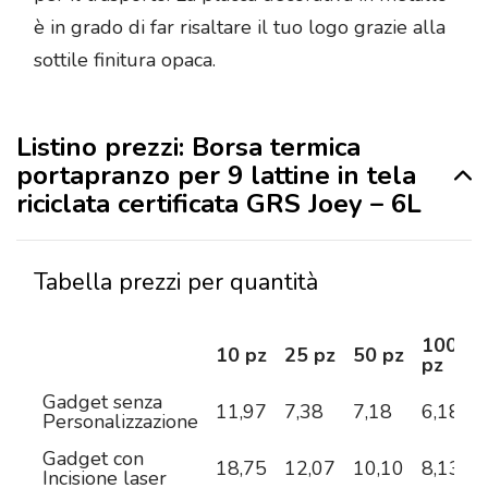
è in grado di far risaltare il tuo logo grazie alla
sottile finitura opaca.
Listino prezzi: Borsa termica
portapranzo per 9 lattine in tela
riciclata certificata GRS Joey – 6L
Tabella prezzi per quantità
100
10 pz
25 pz
50 pz
pz
Gadget senza
11,97
7,38
7,18
6,18
5
Personalizzazione
Gadget con
18,75
12,07
10,10
8,13
7
Incisione laser