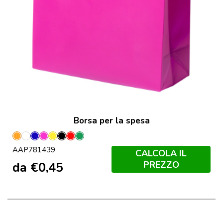
Borsa per la spesa
Arancione
Bianco
Blu
Fucsia
Giallo
Nero
Rosso
Verde
AAP781439
CALCOLA IL
PREZZO
da
€
0,45