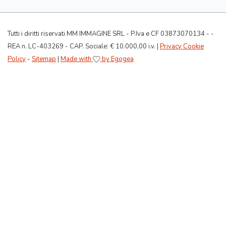
Tutti i diritti riservati MM IMMAGINE SRL - P.Iva e CF 03873070134 - -
REA n. LC-403269 - CAP. Sociale: € 10.000,00 i.v. |
Privacy Cookie
Policy
-
Sitemap
|
Made with
by Egogea