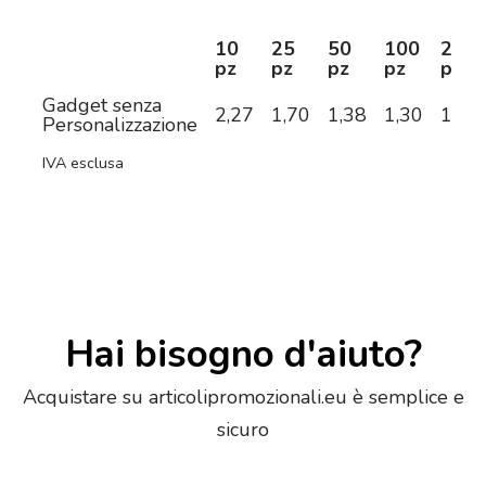
10
25
50
100
250
pz
pz
pz
pz
pz
Gadget senza
2,27
1,70
1,38
1,30
1,20
Personalizzazione
IVA esclusa
Hai bisogno d'aiuto?
Acquistare su articolipromozionali.eu è semplice e
sicuro