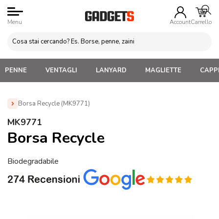
Menu
Account
Carrello
PENNE
VENTAGLI
LANYARD
MAGLIETTE
CAPPE
Borsa Recycle (MK9771)
Home
»
Borse e Sacche Personalizzate
»
Borse in TNT
MK9771
LAMINATO
»
Borsa Recycle (MK9771)
Borsa Recycle
Biodegradabile