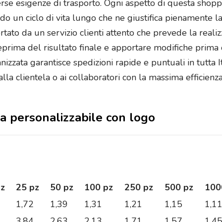
rse esigenze di trasporto. Ogni aspetto di questa shoppe
ndo un ciclo di vita lungo che ne giustifica pienamente 
ato da un servizio clienti attento che prevede la realiz
eprima del risultato finale e apportare modifiche prima 
nizzata garantisce spedizioni rapide e puntuali in tutta I
lla clientela o ai collaboratori con la massima efficienz
sa personalizzabile con logo
pz
25 pz
50 pz
100 pz
250 pz
500 pz
100
1,72
1,39
1,31
1,21
1,15
1,1
3,84
2,63
2,13
1,71
1,57
1,4