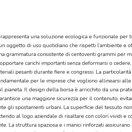
 rappresenta una soluzione ecologica e funzionale per t
 oggetto di uso quotidiano che rispetti l’ambiente e off
una grammatura consistente di centoventi grammi per m
 sopportare carichi importanti senza deformarsi o cedere
ateriali pesanti durante fiere e congressi. La particolarit
fondamentale per le imprese che vogliono allinearsi alle
l pianeta. Il design della borsa è arricchito da una prat
arantisce una maggiore sicurezza per il contenuto, evita
te gli spostamenti urbani. La superficie del tessuto non
endo al logo aziendale di risaltare con colori vividi e c
e. La struttura spaziosa e i manici rinforzati assicuran