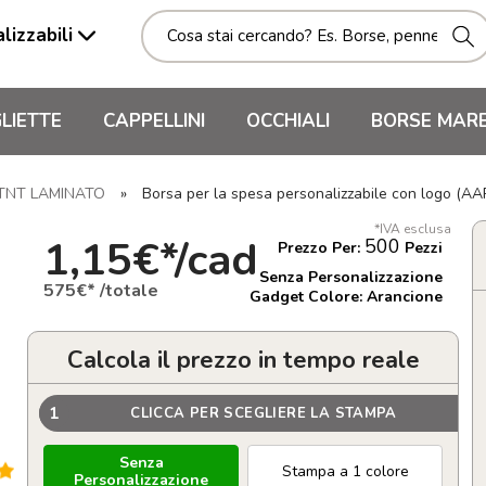
lizzabili
LIETTE
CAPPELLINI
OCCHIALI
BORSE MAR
 TNT LAMINATO
»
Borsa per la spesa personalizzabile con logo (A
*IVA esclusa
1,15€*/cad
500
Prezzo Per:
Pezzi
Senza Personalizzazione
575€* /totale
Gadget Colore: Arancione
Calcola il prezzo in tempo reale
1
CLICCA PER SCEGLIERE LA STAMPA
Senza
Stampa a 1 colore
Personalizzazione