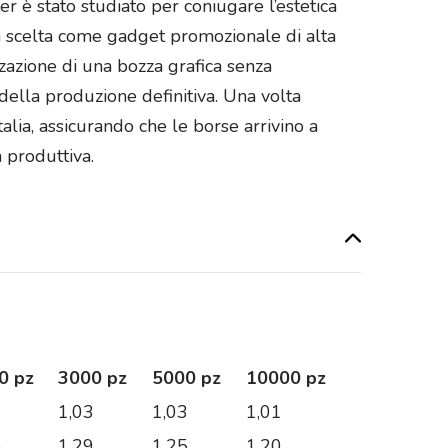
r è stato studiato per coniugare l’estetica
la scelta come gadget promozionale di alta
zazione di una bozza grafica senza
della produzione definitiva. Una volta
talia, assicurando che le borse arrivino a
a produttiva.
0 pz
3000 pz
5000 pz
10000 pz
1
1,03
1,03
1,01
5
1,29
1,25
1,20