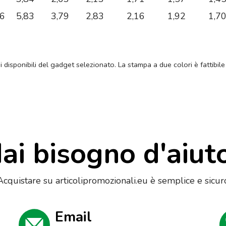
26
5,83
3,79
2,83
2,16
1,92
1,7
ni disponibili del gadget selezionato. La stampa a due colori è fattibile
ai bisogno d'aiut
Acquistare su articolipromozionali.eu è semplice e sicur
Email