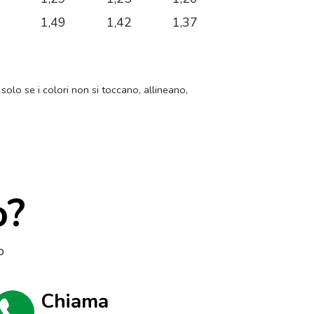
0
1,49
1,42
1,37
 solo se i colori non si toccano, allineano,
o?
o
Chiama