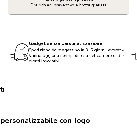
Ora richiedi preventivo e bozza gratuita
Borsa
per
la
spesa
personalizzabile
Gadget senza personalizzazione
con
logo
Spedizione da magazzino in 3-5 giorni lavorativi.
quantità
Vanno aggiunti i tempi di resa del corriere di 3-4
giorni lavorativi.
ti
 personalizzabile con logo