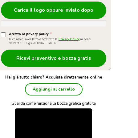
Carica il logo oppure invialo dopo
Accetto la privacy policy
*
Dichiaro di aver letto e accettato la
Privacy Policy
ai sensi
dell'art.13 D.lgs 2016/679 GDPR
Hai già tutto chiaro? Acquista direttamente online
Aggiungi al carrello
Guarda come funziona la bozza grafica gratuita