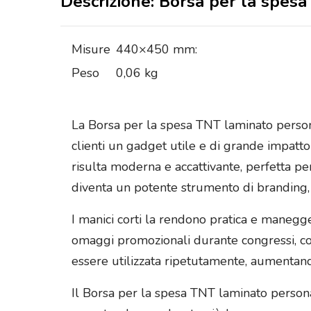
Descrizione: Borsa per la spes
Misure
440×450 mm:
Peso
0,06 kg
La Borsa per la spesa TNT laminato persona
clienti un gadget utile e di grande impatto 
risulta moderna e accattivante, perfetta per
diventa un potente strumento di branding, g
I manici corti la rendono pratica e manegge
omaggi promozionali durante congressi, con
essere utilizzata ripetutamente, aumentand
Il Borsa per la spesa TNT laminato personal