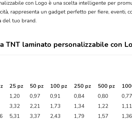
lizzabile con Logo è una scelta intelligente per promu
icità, rappresenta un gadget perfetto per fiere, eventi, c
tà del tuo brand.
esa TNT laminato personalizzabile con L
pz
25 pz
50 pz
100 pz
250 pz
500 pz
100
1,20
0,97
0,91
0,84
0,80
0,7
3,32
2,21
1,73
1,34
1,22
1,1
56
5,31
3,37
2,43
1,79
1,57
1,3