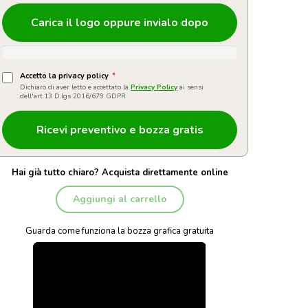
Carica il logo oppure invialo dopo
Accetto la privacy policy
*
Dichiaro di aver letto e accettato la
Privacy Policy
ai sensi
dell'art.13 D.lgs 2016/679 GDPR
Hai già tutto chiaro? Acquista direttamente online
Aggiungi al carrello
Guarda come funziona la bozza grafica gratuita