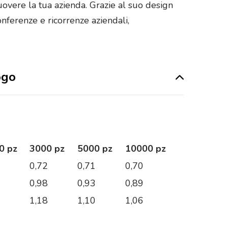
overe la tua azienda. Grazie al suo design
onferenze e ricorrenze aziendali,
ogo
0 pz
3000 pz
5000 pz
10000 pz
7
0,72
0,71
0,70
1
0,98
0,93
0,89
6
1,18
1,10
1,06