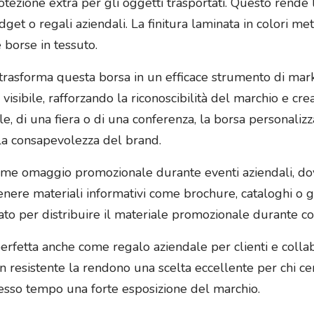
zione extra per gli oggetti trasportati. Questo rende la
get o regali aziendali. La finitura laminata in colori me
e borse in tessuto.
trasforma questa borsa in un efficace strumento di market
à visibile, rafforzando la riconoscibilità del marchio e c
le, di una fiera o di una conferenza, la borsa personaliz
la consapevolezza del brand.
ome omaggio promozionale durante eventi aziendali, dove
tenere materiali informativi come brochure, cataloghi o 
ato per distribuire il materiale promozionale durante con
 perfetta anche come regalo aziendale per clienti e collab
ign resistente la rendono una scelta eccellente per chi
stesso tempo una forte esposizione del marchio.