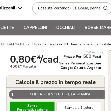
lizzabili
LIETTE
CAPPELLINI
OCCHIALI
BORSE MAR
 TNT LAMINATO
»
Borsa per la spesa TNT laminato personalizzabi
*IVA esclusa
0,80€*/cad
500
Prezzo Per:
Pezzi
Senza Personalizzazione
400€* /totale
Gadget Colore: Argento
Calcola il prezzo in tempo reale
1
CLICCA PER SCEGLIERE LA STAMPA
Senza
Stampa a 1 colore
Personalizzazione