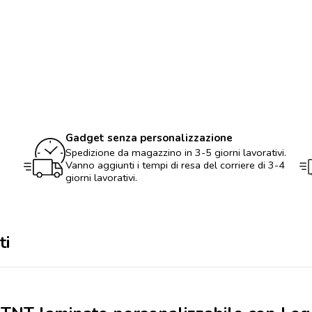
la
spesa
TNT
laminato
personalizzabile
con
Logo
quantità
Gadget senza personalizzazione
Spedizione da magazzino in 3-5 giorni lavorativi.
Vanno aggiunti i tempi di resa del corriere di 3-4
giorni lavorativi.
ti