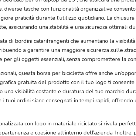
tre, diverse tasche con funzionalità organizzative consen
giore praticità durante l’utilizzo quotidiano. La chiusu
ette, assicurando una stabilità e una sicurezza ottimali du
ta di bordini catarifrangenti che aumentano la visibilit
ntribuendo a garantire una maggiore sicurezza sulle strade
e per gli oggetti essenziali, senza compromettere la com
unzionali, questa borsa per bicicletta offre anche un’opp
grafica gratuita del prodotto con il tuo logo ti consente
una visibilità costante e duratura del tuo marchio durant
he i tuoi ordini siano consegnati in tempi rapidi, offren
alizzata con logo in materiale riciclato si rivela perfet
artenenza e coesione all’interno dell’azienda. Inoltre,