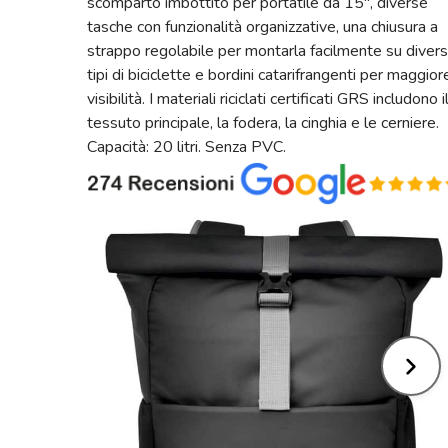
scomparto imbottito per portatile da 15″, diverse
tasche con funzionalità organizzative, una chiusura a
strappo regolabile per montarla facilmente su divers
tipi di biciclette e bordini catarifrangenti per maggior
visibilità. I materiali riciclati certificati GRS includono i
tessuto principale, la fodera, la cinghia e le cerniere.
Capacità: 20 litri. Senza PVC.