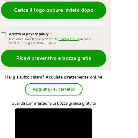
Carica il logo oppure invialo dopo
Accetto la privacy policy
*
Dichiaro di aver letto e accettato la
Privacy Policy
ai sensi
dell'art.13 D.lgs 2016/679 GDPR
Hai già tutto chiaro? Acquista direttamente online
Aggiungi al carrello
Guarda come funziona la bozza grafica gratuita