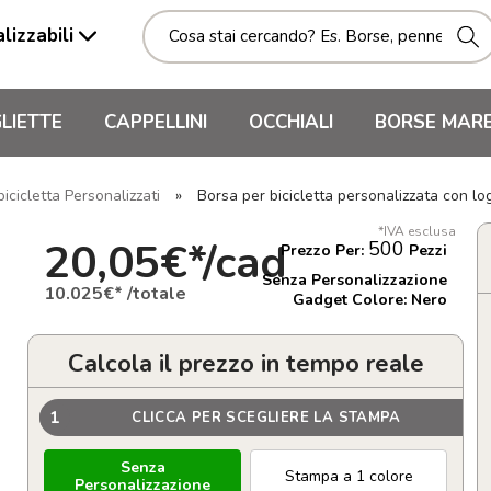
lizzabili
LIETTE
CAPPELLINI
OCCHIALI
BORSE MAR
icicletta Personalizzati
»
Borsa per bicicletta personalizzata con lo
*IVA esclusa
20,05€*/cad
500
Prezzo Per:
Pezzi
Senza Personalizzazione
10.025€* /totale
Gadget Colore: Nero
Calcola il prezzo in tempo reale
1
CLICCA PER SCEGLIERE LA STAMPA
Senza
Stampa a 1 colore
Personalizzazione