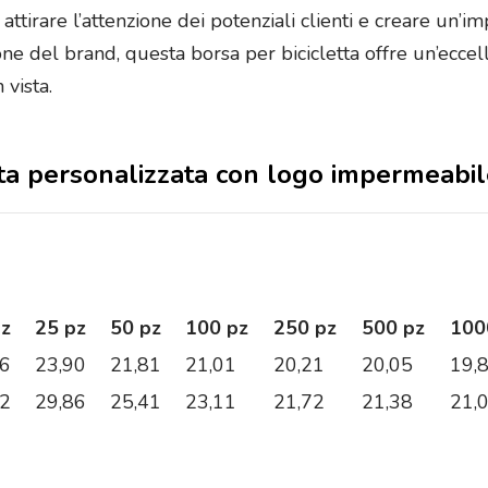
attirare l’attenzione dei potenziali clienti e creare un’i
ione del brand, questa borsa per bicicletta offre un’ecc
vista.
etta personalizzata con logo impermeabile
pz
25 pz
50 pz
100 pz
250 pz
500 pz
100
86
23,90
21,81
21,01
20,21
20,05
19,
82
29,86
25,41
23,11
21,72
21,38
21,