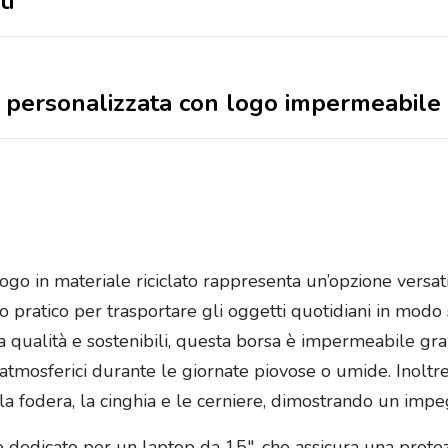
ti
a personalizzata con logo impermeabile i
logo in materiale riciclato rappresenta un’opzione versat
 pratico per trasportare gli oggetti quotidiani in modo 
ta qualità e sostenibili, questa borsa è impermeabile graz
atmosferici durante le giornate piovose o umide. Inoltre, 
le, la fodera, la cinghia e le cerniere, dimostrando un imp
dedicato per un laptop da 15″, che assicura una protezio