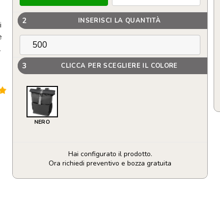
2
INSERISCI LA QUANTITÀ
i
e
l
3
CLICCA PER SCEGLIERE IL COLORE
NERO
Hai configurato il prodotto.
Ora richiedi preventivo e bozza gratuita
Borsa
per
bicicletta
personalizzata
con