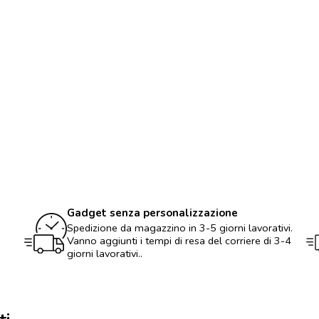
logo
impermeabile
in
materiale
riciclato
quantità
Gadget senza personalizzazione
Spedizione da magazzino in 3-5 giorni lavorativi.
Vanno aggiunti i tempi di resa del corriere di 3-4
giorni lavorativi..