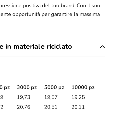
mpressione positiva del tuo brand. Con il suo
ellente opportunità per garantire la massima
 in materiale riciclato
0 pz
3000 pz
5000 pz
10000 pz
89
19,73
19,57
19,25
02
20,76
20,51
20,11