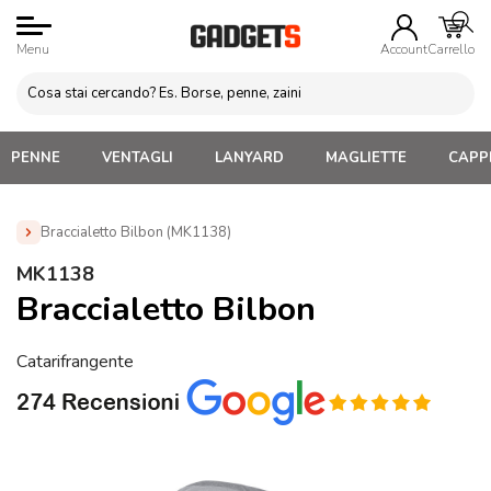
Menu
Account
Carrello
PENNE
VENTAGLI
LANYARD
MAGLIETTE
CAPPE
Braccialetto Bilbon (MK1138)
Home
»
Abbigliamento Personalizzato
»
Gadget Eventi
MK1138
sportivi sicurezza
»
Gadget bicicletta Personalizzati
»
Braccialetto Bilbon
Braccialetto Bilbon (MK1138)
Catarifrangente