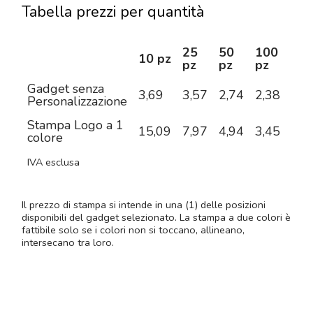
Tabella prezzi per quantità
25
50
100
25
10 pz
pz
pz
pz
pz
Gadget senza
3,69
3,57
2,74
2,38
2,0
Personalizzazione
Stampa Logo a 1
15,09
7,97
4,94
3,45
2,8
colore
IVA esclusa
Il prezzo di stampa si intende in una (1) delle posizioni
disponibili del gadget selezionato. La stampa a due colori è
fattibile solo se i colori non si toccano, allineano,
intersecano tra loro.