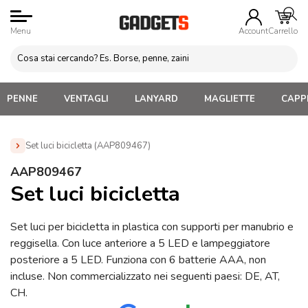
Menu
Account
Carrello
PENNE
VENTAGLI
LANYARD
MAGLIETTE
CAPPE
Set luci bicicletta (AAP809467)
Home
»
Gadget Eventi sportivi sicurezza
»
Gadget bicicletta
AAP809467
Personalizzati
»
Set luci bicicletta (AAP809467)
Set luci bicicletta
Set luci per bicicletta in plastica con supporti per manubrio e
reggisella. Con luce anteriore a 5 LED e lampeggiatore
posteriore a 5 LED. Funziona con 6 batterie AAA, non
incluse. Non commercializzato nei seguenti paesi: DE, AT,
CH.