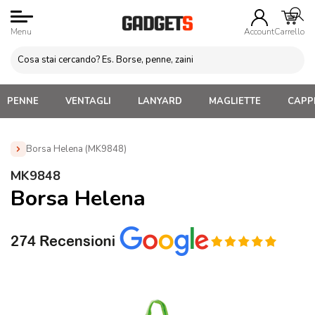
Menu
Account
Carrello
PENNE
VENTAGLI
LANYARD
MAGLIETTE
CAPPE
Borsa Helena (MK9848)
Home
»
Borse e Sacche Personalizzate
»
Borse in
MK9848
Poliestere e Pet
»
Borsa Helena (MK9848)
Borsa Helena