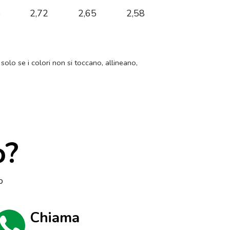
8
2,72
2,65
2,58
 solo se i colori non si toccano, allineano,
o?
o
Chiama