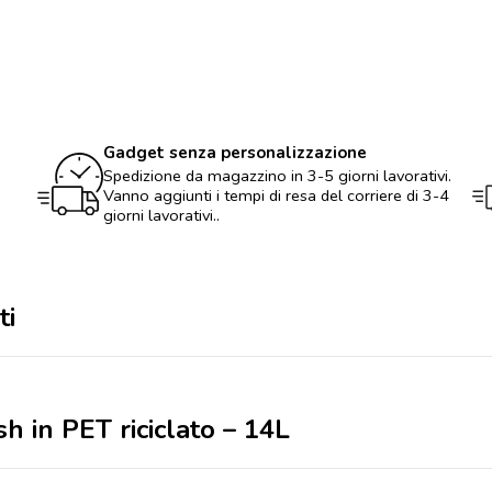
grande
Ash
in
PET
riciclato
-
14L
quantità
Gadget senza personalizzazione
Spedizione da magazzino in 3-5 giorni lavorativi.
Vanno aggiunti i tempi di resa del corriere di 3-4
giorni lavorativi..
ti
h in PET riciclato – 14L