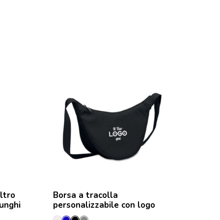
ltro
Borsa a tracolla
Borsa per 
unghi
personalizzabile con logo
RPET con 