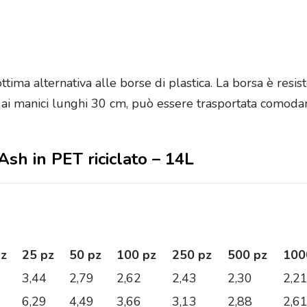
ttima alternativa alle borse di plastica. La borsa è resi
 ai manici lunghi 30 cm, può essere trasportata comodam
Ash in PET riciclato – 14L
pz
25 pz
50 pz
100 pz
250 pz
500 pz
100
3,44
2,79
2,62
2,43
2,30
2,2
6,29
4,49
3,66
3,13
2,88
2,6