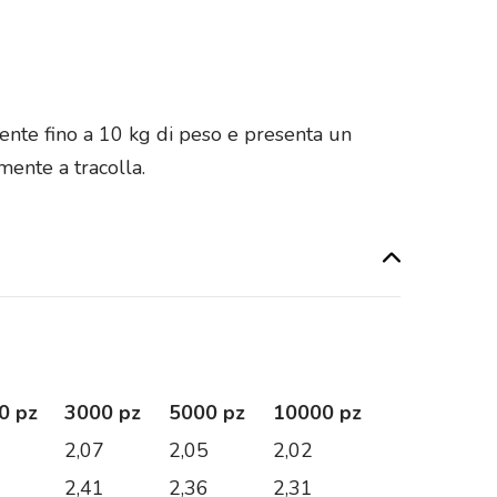
stente fino a 10 kg di peso e presenta un
ente a tracolla.
0 pz
3000 pz
5000 pz
10000 pz
1
2,07
2,05
2,02
1
2,41
2,36
2,31