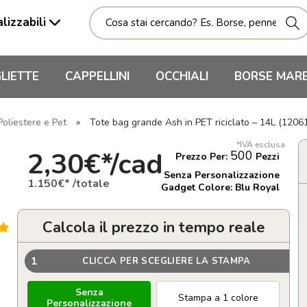
lizzabili
LIETTE
CAPPELLINI
OCCHIALI
BORSE MAR
Poliestere e Pet
»
Tote bag grande Ash in PET riciclato – 14L (1206
*IVA esclusa
2,30€*/cad
500
Prezzo Per:
Pezzi
Senza Personalizzazione
1.150€* /totale
Gadget Colore: Blu Royal
Calcola il prezzo in tempo reale
1
CLICCA PER SCEGLIERE LA STAMPA
Senza
Stampa a 1 colore
Personalizzazione