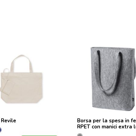
 Revile
Borsa per la spesa in fe
RPET con manici extra l
a
turale
Marineo