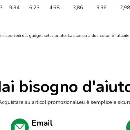
03
9,34
6,23
4,68
3,86
3,36
2,9
ni disponibili del gadget selezionato. La stampa a due colori è fattibile
ai bisogno d'aiut
Acquistare su articolipromozionali.eu è semplice e sicur
Email