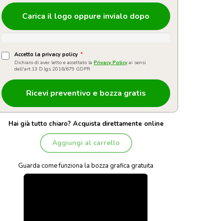
Carica il logo oppure invialo dopo
Accetto la privacy policy
*
Dichiaro di aver letto e accettato la
Privacy Policy
ai sensi
dell'art.13 D.lgs 2016/679 GDPR
Hai già tutto chiaro? Acquista direttamente online
Aggiungi al carrello
Guarda come funziona la bozza grafica gratuita