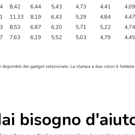
34
8,42
6,44
5,43
4,73
4,41
4,0
51
11,33
8,19
6,43
5,29
4,84
4,4
93
8,53
6,87
6,20
5,71
5,22
4,7
97
7,63
6,19
5,52
5,03
4,79
4,4
ni disponibili del gadget selezionato. La stampa a due colori è fattibile
ai bisogno d'aiut