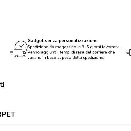
Ampia
shopper
in
RPET
quantità
Gadget senza personalizzazione
Spedizione da magazzino in 3-5 giorni lavorativi.
Vanno aggiunti i tempi di resa del corriere che
variano in base al peso della spedizione.
ti
 RPET