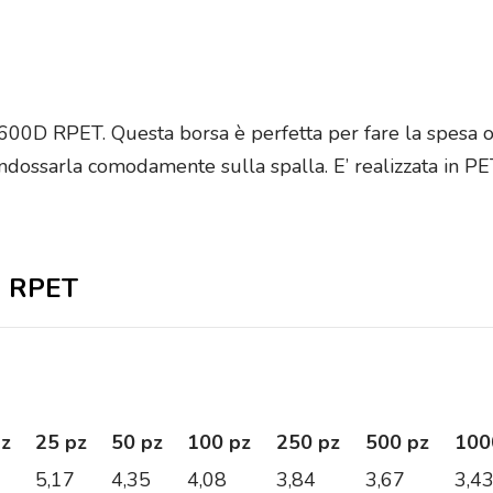
00D RPET. Questa borsa è perfetta per fare la spesa o p
ndossarla comodamente sulla spalla. E’ realizzata in PET 
in RPET
pz
25 pz
50 pz
100 pz
250 pz
500 pz
100
5,17
4,35
4,08
3,84
3,67
3,4