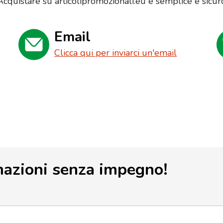
Acquistare su articolipromozionali.eu è semplice e sicur
Email
Clicca qui per inviarci un'email
mazioni senza impegno!