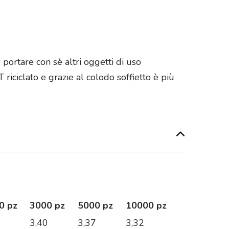
ortare con sè altri oggetti di uso
riciclato e grazie al colodo soffietto è più
0 pz
3000 pz
5000 pz
10000 pz
3
3,40
3,37
3,32