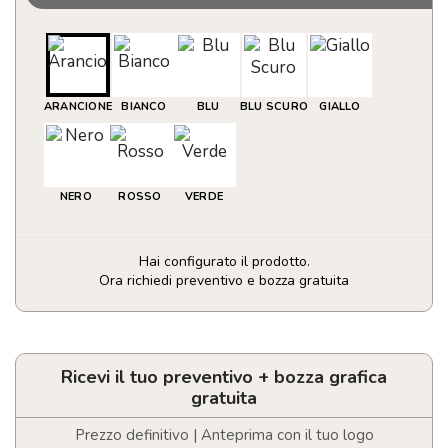
ARANCIONE
BIANCO
BLU
BLU SCURO
GIALLO
NERO
ROSSO
VERDE
Hai configurato il prodotto.
Ora richiedi preventivo e bozza gratuita
Borsa
in
poliestere
RPET
Ricevi il tuo preventivo + bozza grafica
ripiegabile
gratuita
personalizzabile
con
Prezzo definitivo | Anteprima con il tuo logo
logo