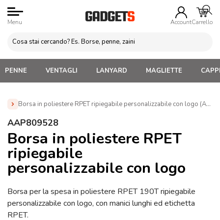
Menu
Account
Carrello
PENNE
VENTAGLI
LANYARD
MAGLIETTE
CAPPE
Borsa in poliestere RPET ripiegabile personalizzabile con logo (AAP
Home
»
Borse e Sacche Personalizzate
»
Borse in
AAP809528
Poliestere e Pet
»
Borsa in poliestere RPET ripiegabile
Borsa in poliestere RPET
personalizzabile con logo (AAP809528)
ripiegabile
personalizzabile con logo
Borsa per la spesa in poliestere RPET 190T ripiegabile
personalizzabile con logo, con manici lunghi ed etichetta
RPET.