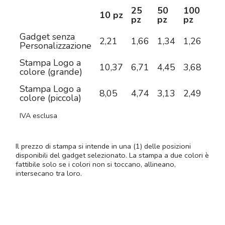
25
50
100
25
10 pz
pz
pz
pz
pz
Gadget senza
2,21
1,66
1,34
1,26
1,1
Personalizzazione
Stampa Logo a
10,37
6,71
4,45
3,68
3,1
colore (grande)
Stampa Logo a
8,05
4,74
3,13
2,49
2,0
colore (piccola)
IVA esclusa
Il prezzo di stampa si intende in una (1) delle posizioni
disponibili del gadget selezionato. La stampa a due colori è
fattibile solo se i colori non si toccano, allineano,
intersecano tra loro.