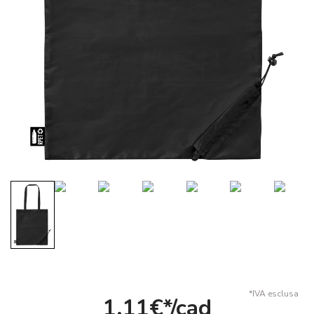
*IVA esclusa
1,11€*/cad