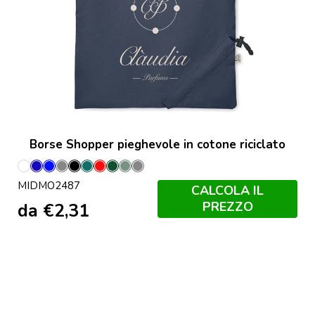
Borse Shopper pieghevole in cotone riciclato
Bianco
Blu
Blu
Grigio
Nero
Petrolio
Rosso
Verde
Cachi
Grigio
MIDMO2487
Royal
Scuro
Pietra
CALCOLA IL
PREZZO
da
€
2,31