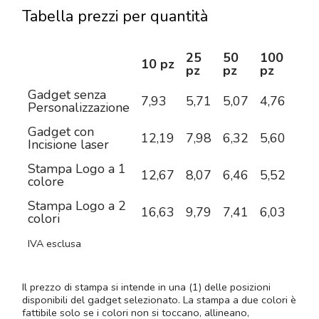
Tabella prezzi per quantità
25
50
100
25
10 pz
pz
pz
pz
pz
Gadget senza
7,93
5,71
5,07
4,76
4,4
Personalizzazione
Gadget con
12,19
7,98
6,32
5,60
5,0
Incisione laser
Stampa Logo a 1
12,67
8,07
6,46
5,52
4,9
colore
Stampa Logo a 2
16,63
9,79
7,41
6,03
5,1
colori
IVA esclusa
Il prezzo di stampa si intende in una (1) delle posizioni
disponibili del gadget selezionato. La stampa a due colori è
fattibile solo se i colori non si toccano, allineano,