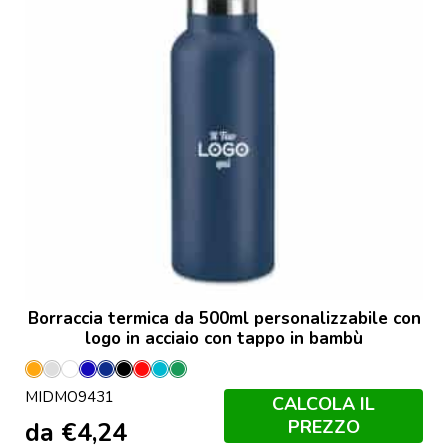
Borraccia termica da 500ml personalizzabile con
logo in acciaio con tappo in bambù
Arancio
Argento
Bianco
Blu
Francese
Nero
Rosso
Turchese
Verde
MIDMO9431
Opaco
Navy
CALCOLA IL
PREZZO
da
€
4,24