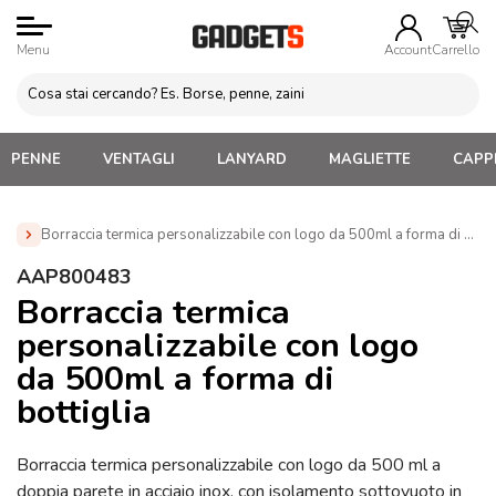
Menu
Account
Carrello
PENNE
VENTAGLI
LANYARD
MAGLIETTE
CAPPE
Borraccia termica personalizzabile con logo da 500ml a forma di bot
Home
»
Borracce personalizzate con logo. Economiche,
AAP800483
termiche, acciaio, alluminio
»
Borracce Termiche
Borraccia termica
Personalizzate
»
Borraccia termica personalizzabile con logo
personalizzabile con logo
da 500ml a forma di bottiglia (AAP800483)
da 500ml a forma di
bottiglia
Borraccia termica personalizzabile con logo da 500 ml a
doppia parete in acciaio inox, con isolamento sottovuoto in