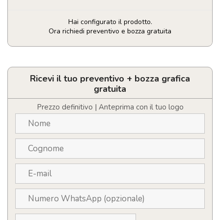
Hai configurato il prodotto.
Ora richiedi preventivo e bozza gratuita
Borraccia
termica
personalizzabile
con
Ricevi il tuo preventivo + bozza grafica
logo
gratuita
da
500ml
Prezzo definitivo | Anteprima con il tuo logo
a
forma
di
bottiglia
quantità