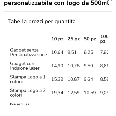
personalizzabile con logo da 500ml
Tabella prezzi per quantità
100
10 pz
25 pz
50 pz
pz
Gadget senza
10,64
8,51
8,25
7,82
7
Personalizzazione
Gadget con
14,90
10,78
9,50
8,66
7
Incisione laser
Stampa Logo a 1
15,38
10,87
9,64
8,58
7
colore
Stampa Logo a 2
19,34
12,59
10,59
9,09
7
colori
IVA esclusa