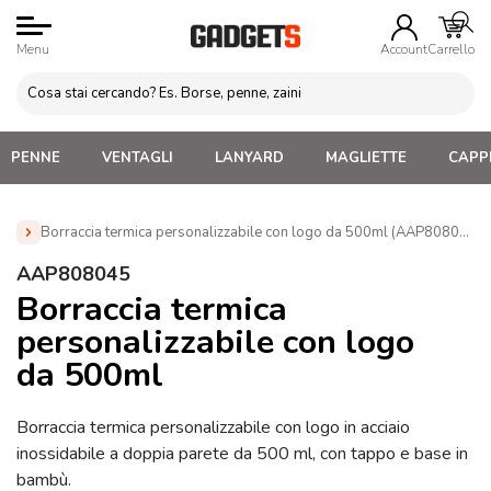
Menu
Account
Carrello
PENNE
VENTAGLI
LANYARD
MAGLIETTE
CAPPE
Borraccia termica personalizzabile con logo da 500ml (AAP808045)
Home
»
Borracce personalizzate con logo. Economiche,
AAP808045
termiche, acciaio, alluminio
»
Borracce Termiche
Borraccia termica
Personalizzate
»
Borraccia termica personalizzabile con logo
personalizzabile con logo
da 500ml (AAP808045)
da 500ml
Borraccia termica personalizzabile con logo in acciaio
inossidabile a doppia parete da 500 ml, con tappo e base in
bambù.