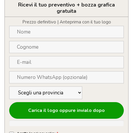
con
Ricevi il tuo preventivo + bozza grafica
logo
gratuita
da
500ml
Prezzo definitivo | Anteprima con il tuo logo
quantità
Carica il logo oppure invialo dopo