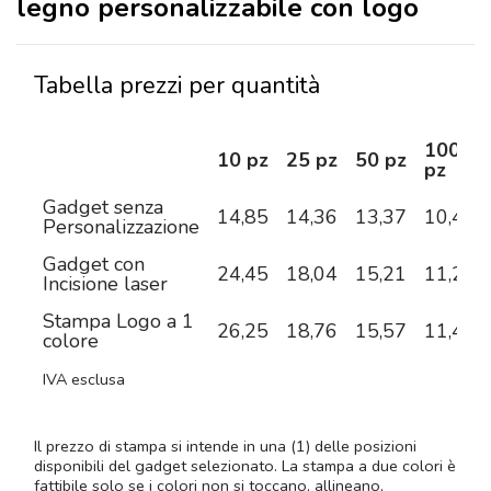
legno personalizzabile con logo
Tabella prezzi per quantità
100
10 pz
25 pz
50 pz
pz
Gadget senza
14,85
14,36
13,37
10,40
Personalizzazione
Gadget con
24,45
18,04
15,21
11,28
Incisione laser
Stampa Logo a 1
26,25
18,76
15,57
11,47
colore
IVA esclusa
Il prezzo di stampa si intende in una (1) delle posizioni
disponibili del gadget selezionato. La stampa a due colori è
fattibile solo se i colori non si toccano, allineano,