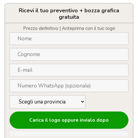
cucina
in
Ricevi il tuo preventivo + bozza grafica
legno
gratuita
personalizzabile
con
Prezzo definitivo | Anteprima con il tuo logo
logo
quantità
Carica il logo oppure invialo dopo