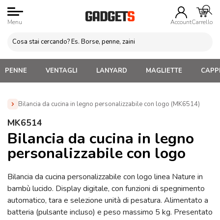
Menu
Account
Carrello
PENNE
VENTAGLI
LANYARD
MAGLIETTE
CAPPE
Bilancia da cucina in legno personalizzabile con logo (MK6514)
Home
»
Gadget Cucina
»
Posate, Timer Forno, Accessori
MK6514
Cucina
»
Bilancia da cucina in legno personalizzabile con logo
Bilancia da cucina in legno
(MK6514)
personalizzabile con logo
Bilancia da cucina personalizzabile con logo linea Nature in
bambù lucido. Display digitale, con funzioni di spegnimento
automatico, tara e selezione unità di pesatura. Alimentato a
batteria (pulsante incluso) e peso massimo 5 kg. Presentato