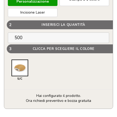
Personalizzazione
Incisione Laser
2
INSERISCI LA QUANTITÀ
3
CLICCA PER SCEGLIERE IL COLORE
S/C
Hai configurato il prodotto.
Ora richiedi preventivo e bozza gratuita
Bilancia
da