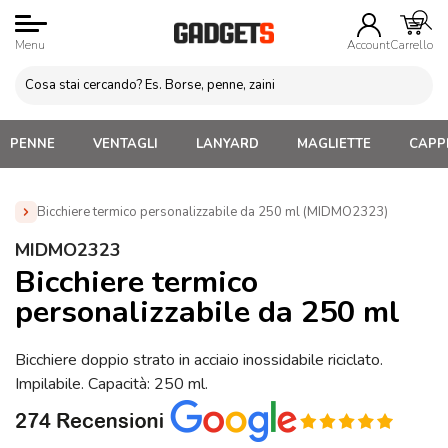
Menu
Account
Carrello
PENNE
VENTAGLI
LANYARD
MAGLIETTE
CAPPE
Bicchiere termico personalizzabile da 250 ml (MIDMO2323)
Home
»
Tazze e bicchieri
»
Tazze e Bicchieri termici
»
MIDMO2323
Bicchiere termico personalizzabile da 250 ml (MIDMO2323)
Bicchiere termico
personalizzabile da 250 ml
Bicchiere doppio strato in acciaio inossidabile riciclato.
Impilabile. Capacità: 250 ml.