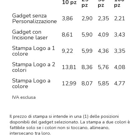
10 pz
pz
pz
pz
pz
Gadget senza
3,86
2,90
2,35
2,21
2,0
Personalizzazione
Gadget con
8,61
5,90
4,09
3,43
2,8
Incisione laser
Stampa Logo a 1
9,22
5,99
4,36
3,35
2,7
colore
Stampa Logo a 2
13,81
8,36
5,76
4,08
3,1
colori
Stampa Logo a
12,99
8,07
5,85
4,77
3,9
colore
IVA esclusa
Il prezzo di stampa si intende in una (1) delle posizioni
disponibili del gadget selezionato. La stampa a due colori è
fattibile solo se i colori non si toccano, allineano,
intersecano tra loro.