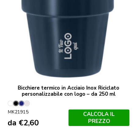
Bicchiere termico in Acciaio Inox Riciclato
personalizzabile con logo – da 250 ml
Bianco
Nero
Marineo
Plated
MK21915
CALCOLA IL
PREZZO
da
€
2,60