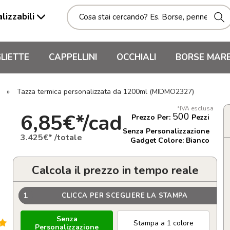
lizzabili
LIETTE
CAPPELLINI
OCCHIALI
BORSE MAR
»
Tazza termica personalizzata da 1200ml (MIDMO2327)
*IVA esclusa
6,85€*/cad
500
Prezzo Per:
Pezzi
Senza Personalizzazione
3.425€* /totale
Gadget Colore: Bianco
Calcola il prezzo in tempo reale
1
CLICCA PER SCEGLIERE LA STAMPA
Senza
Stampa a 1 colore
Personalizzazione