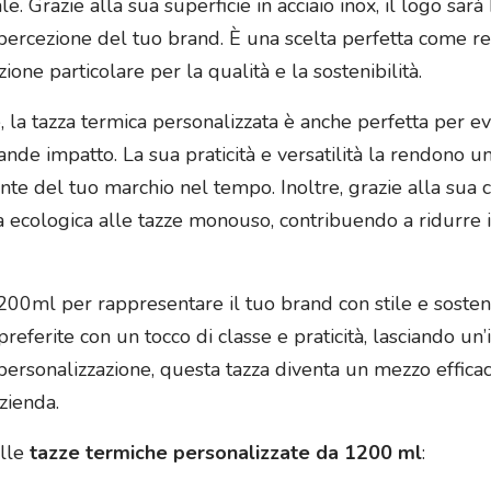
. Grazie alla sua superficie in acciaio inox, il logo sarà
a percezione del tuo brand. È una scelta perfetta come re
one particolare per la qualità e la sostenibilità.
 la tazza termica personalizzata è anche perfetta per ev
de impatto. La sua praticità e versatilità la rendono u
 del tuo marchio nel tempo. Inoltre, grazie alla sua cost
ecologica alle tazze monouso, contribuendo a ridurre i r
200ml per rappresentare il tuo brand con stile e sosteni
ferite con un tocco di classe e praticità, lasciando un’
di personalizzazione, questa tazza diventa un mezzo effica
zienda.
ulle
tazze termiche personalizzate da 1200 ml
: