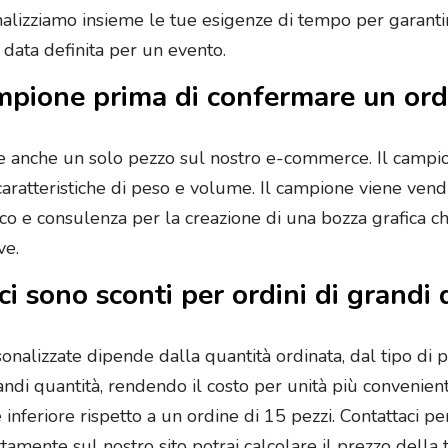
le, analizziamo insieme le tue esigenze di tempo per gara
ata definita per un evento.
ampione prima di confermare un or
tare anche un solo pezzo sul nostro e-commerce. Il campio
 caratteristiche di peso e volume. Il campione viene ve
co e consulenza per la creazione di una bozza grafica che
ve.
 ci sono sconti per ordini di grandi
sonalizzate dipende dalla quantità ordinata, dal tipo di 
 grandi quantità, rendendo il costo per unità più conven
inferiore rispetto a un ordine di 15 pezzi. Contattaci p
tamente sul nostro sito potrai calcolare il prezzo della 