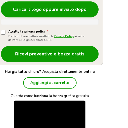
Carica il logo oppure invialo dopo
Accetto la privacy policy
*
Dichiaro di aver letto e accettato la
Privacy Policy
ai sensi
dell'art.13 D.lgs 2016/679 GDPR
Hai già tutto chiaro? Acquista direttamente online
Aggiungi al carrello
Guarda come funziona la bozza grafica gratuita