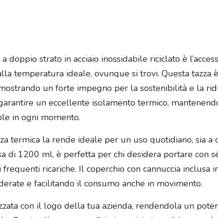
doppio strato in acciaio inossidabile riciclato è l’acces
a temperatura ideale, ovunque si trovi. Questa tazza è 
dimostrando un forte impegno per la sostenibilità e la ri
r garantire un eccellente isolamento termico, mantenend
ole in ogni momento.
za termica la rende ideale per un uso quotidiano, sia a ca
sa di 1200 ml, è perfetta per chi desidera portare con sé
requenti ricariche. Il coperchio con cannuccia inclusa in
siderate e facilitando il consumo anche in movimento.
zzata con il logo della tua azienda, rendendola un po