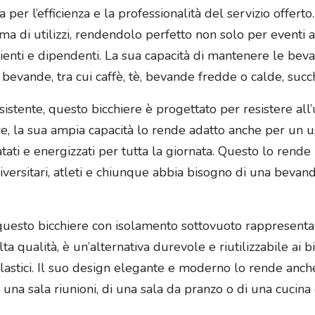
 per l’efficienza e la professionalità del servizio offert
a di utilizzi, rendendolo perfetto non solo per eventi a
enti e dipendenti. La sua capacità di mantenere le bev
vande, tra cui caffè, tè, bevande fredde o calde, succhi
sistente, questo bicchiere è progettato per resistere al
ltre, la sua ampia capacità lo rende adatto anche per un
tati e energizzati per tutta la giornata. Questo lo rend
iversitari, atleti e chiunque abbia bisogno di una bevand
à, questo bicchiere con isolamento sottovuoto rappresent
lta qualità, è un’alternativa durevole e riutilizzabile ai 
i plastici. Il suo design elegante e moderno lo rende an
 di una sala riunioni, di una sala da pranzo o di una cucin