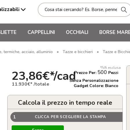
lizzabili
LIETTE
CAPPELLINI
OCCHIALI
BORSE MAR
 termiche, acciaio, alluminio
»
Tazze e bicchieri
»
Tazze e Bicchie
*IVA esclusa
23,86€*/cad
500
Prezzo Per:
Pezzi
Senza Personalizzazione
11.930€* /totale
Gadget Colore: Bianco
Calcola il prezzo in tempo reale
1
CLICCA PER SCEGLIERE LA STAMPA