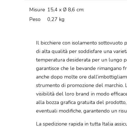
Misure
15,4 x Ø 8,6 cm:
Peso
0,27 kg
Il bicchiere con isolamento sottovuoto 
di alta qualità per soddisfare una varie
temperatura desiderata per un lungo pe
garantisce che le bevande rimangano fre
anche dopo molte ore dall’imbottigliamen
strumento di promozione del marchio. La
visibilità del loro brand in modo effic
alla bozza grafica gratuita del prodotto,
eventuali modifiche, garantendo un risul
La spedizione rapida in tutta Italia assi