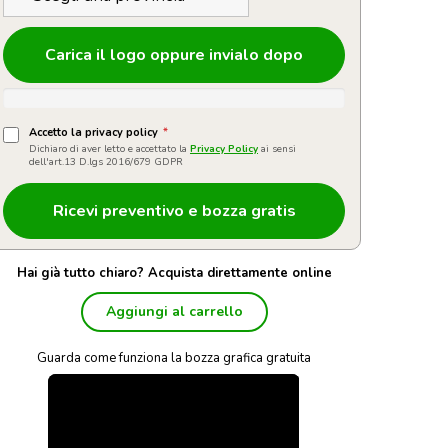
Carica il logo oppure invialo dopo
Accetto la privacy policy
*
Dichiaro di aver letto e accettato la
Privacy Policy
ai sensi
dell'art.13 D.lgs 2016/679 GDPR
Hai già tutto chiaro? Acquista direttamente online
Aggiungi al carrello
Guarda come funziona la bozza grafica gratuita