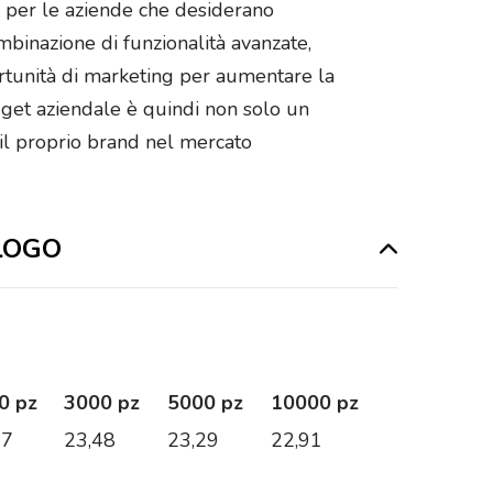
a per le aziende che desiderano
binazione di funzionalità avanzate,
portunità di marketing per aumentare la
adget aziendale è quindi non solo un
il proprio brand nel mercato
 LOGO
0 pz
3000 pz
5000 pz
10000 pz
67
23,48
23,29
22,91