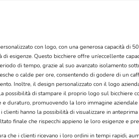
personalizzato con logo, con una generosa capacità di 5
tà di esigenze. Questo bicchiere offre un’eccellente cap
riodo di tempo, grazie al suo avanzato isolamento sott
sche o calde per ore, consentendo di godere di un caffè
to. Inoltre, il design personalizzato con il logo azien
 possibilità di stampare il proprio logo sul bicchiere 
ace e duraturo, promuovendo la loro immagine aziendale 
 i clienti hanno la possibilità di visualizzare in anteprim
tato finale che rispecchi appieno le loro esigenze e pre
cura che i clienti ricevano i loro ordini in tempi rapidi, 