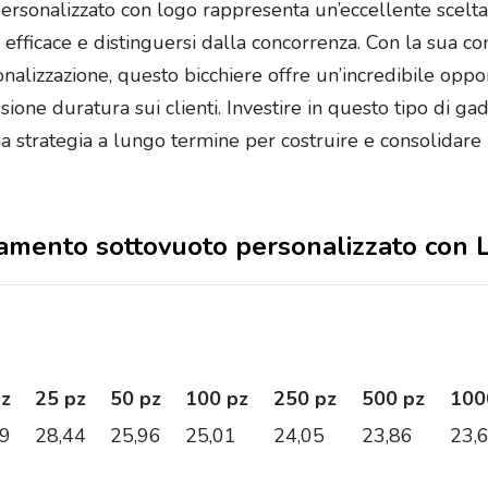
personalizzato con logo rappresenta un’eccellente scelt
fficace e distinguersi dalla concorrenza. Con la sua com
sonalizzazione, questo bicchiere offre un’incredibile op
ssione duratura sui clienti. Investire in questo tipo di g
 strategia a lungo termine per costruire e consolidare 
solamento sottovuoto personalizzato con
pz
25 pz
50 pz
100 pz
250 pz
500 pz
100
59
28,44
25,96
25,01
24,05
23,86
23,