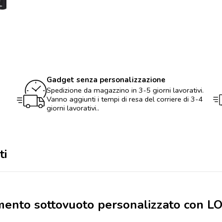
sottovuoto
personalizzato
con
LOGO
quantità
Gadget senza personalizzazione
Spedizione da magazzino in 3-5 giorni lavorativi.
Vanno aggiunti i tempi di resa del corriere di 3-4
giorni lavorativi..
ti
lamento sottovuoto personalizzato con 