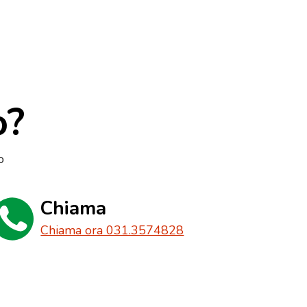
o?
o
Chiama
Chiama ora 031.3574828