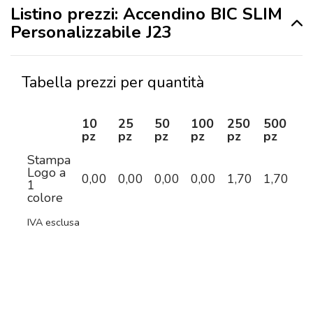
Listino prezzi: Accendino BIC SLIM
Personalizzabile J23
Tabella prezzi per quantità
10
25
50
100
250
500
1
pz
pz
pz
pz
pz
pz
p
Stampa
Logo a
0,00
0,00
0,00
0,00
1,70
1,70
1,
1
colore
IVA esclusa