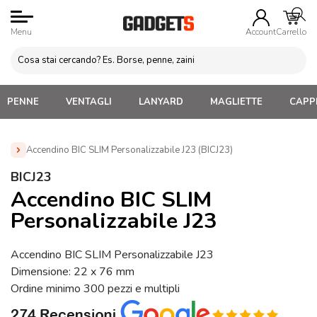
Menu
Account
Carrello
PENNE
VENTAGLI
LANYARD
MAGLIETTE
CAPPE
Accendino BIC SLIM Personalizzabile J23 (BICJ23)
Home
»
Brands
»
Accendini BIC Personalizzati
»
BICJ23
Accendino BIC SLIM Personalizzabile J23 (BICJ23)
Accendino BIC SLIM
Personalizzabile J23
Accendino BIC SLIM Personalizzabile J23
Dimensione: 22 x 76 mm
Ordine minimo 300 pezzi e multipli