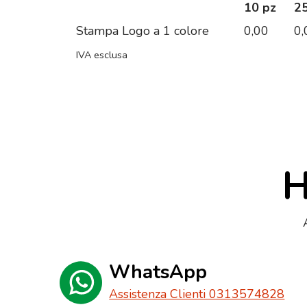
10 pz
25
Stampa Logo a 1 colore
0,00
0,
IVA esclusa
H
WhatsApp
Assistenza Clienti 0313574828