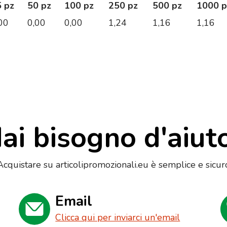
 pz
50 pz
100 pz
250 pz
500 pz
1000 p
00
0,00
0,00
1,24
1,16
1,16
ai bisogno d'aiut
Acquistare su articolipromozionali.eu è semplice e sicur
Email
Clicca qui per inviarci un'email