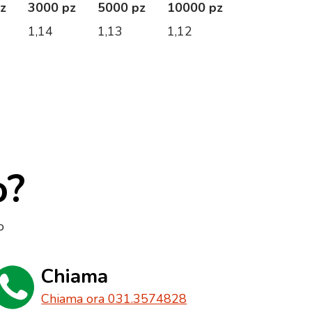
z
3000 pz
5000 pz
10000 pz
1,14
1,13
1,12
o?
o
Chiama
Chiama ora 031.3574828