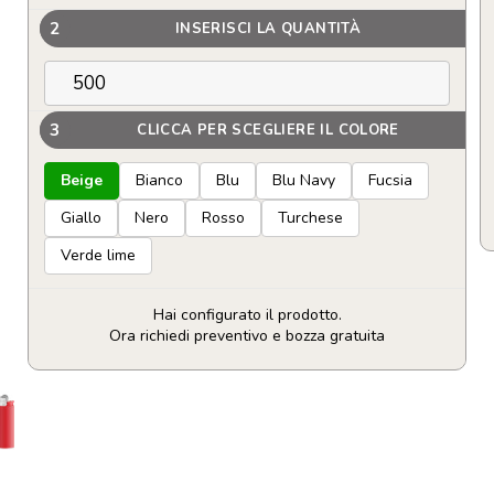
2
INSERISCI LA QUANTITÀ
3
CLICCA PER SCEGLIERE IL COLORE
Beige
Bianco
Blu
Blu Navy
Fucsia
Giallo
Nero
Rosso
Turchese
Verde lime
Hai configurato il prodotto.
Ora richiedi preventivo e bozza gratuita
Accendino
BIC
MINI
Personalizzabile
J25
quantità