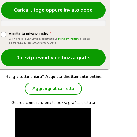
Carica il logo oppure invialo dopo
Accetto la privacy policy
*
Dichiaro di aver letto e accettato la
Privacy Policy
ai sensi
dell'art.13 D.lgs 2016/679 GDPR
Hai già tutto chiaro? Acquista direttamente online
Aggiungi al carrello
Guarda come funziona la bozza grafica gratuita