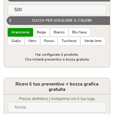
3
CLICCA PER SCEGLIERE IL COLORE
Arancione
Beige
Bianco
Blu Navy
Giallo
Nero
Rosso
Turchese
Verde lime
Hai configurato il prodotto.
Ora richiedi preventivo e bozza gratuita
Accendino
BIC
MAXI
Personalizzabile
Ricevi il tuo preventivo + bozza grafica
J26
gratuita
quantità
Prezzo definitivo | Anteprima con il tuo logo