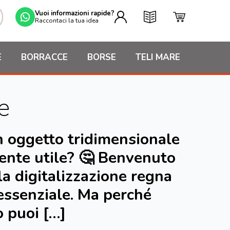
Vuoi informazioni rapide?
Raccontaci la tua idea
E
BORRACCE
BORSE
TELI MARE
e
n oggetto tridimensionale
mente utile? 🤔 Benvenuto
la digitalizzazione regna
essenziale. Ma perché
o puoi […]