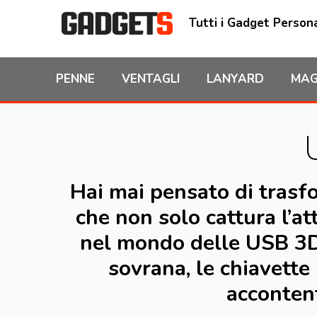
Tutti i Gadget Persona
PENNE
VENTAGLI
LANYARD
MAG
Hai mai pensato di trasf
che non solo cattura l’a
nel mondo delle USB 3D P
sovrana, le chiavett
accontent