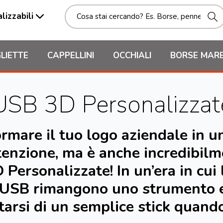
lizzabili
LIETTE
CAPPELLINI
OCCHIALI
BORSE MAR
USB 3D Personalizzat
ormare il tuo logo aziendale in u
ttenzione, ma è anche incredibil
ersonalizzate! In un’era in cui 
e USB rimangono uno strumento 
arsi di un semplice stick quand