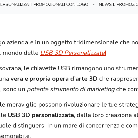
 PERSONALIZZATI PROMOZIONALI CON LOGO
»
NEWS E PROMOZIO
go aziendale in un oggetto tridimensionale che no
l mondo delle
USB 3D Personalizzate
!
gna sovrana, le chiavette USB rimangono uno strume
 una
vera e propria opera d’arte 3D
che rappresen
t, sono un
potente strumento di marketing
che comb
le meraviglie possono rivoluzionare le tue strate
lle
USB 3D personalizzate
, dalla loro creazione a
vuole distinguersi in un mare di concorrenza e co
memorabile.