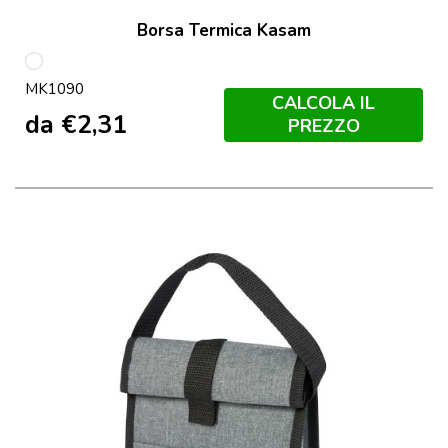
Borsa Termica Kasam
S/C
MK1090
CALCOLA IL
da
€
2,31
PREZZO