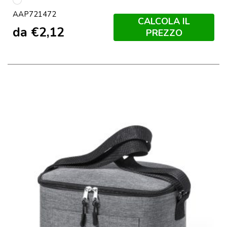
multicolore
AAP721472
CALCOLA IL
da
€
2,12
PREZZO