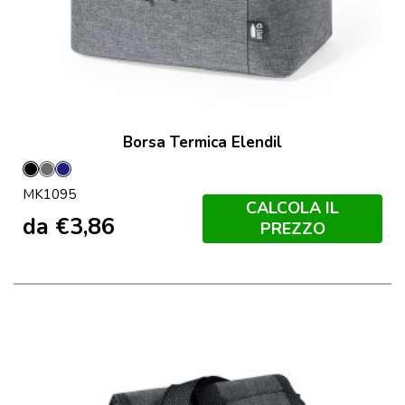
Borsa Termica Elendil
Nero
Grey
Marineo
MK1095
CALCOLA IL
da
€
3,86
PREZZO