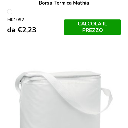
Borsa Termica Mathia
S/C
MK1092
CALCOLA IL
da
€
2,23
PREZZO