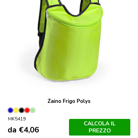
Zaino Frigo Polys
Blu
Giallo
Nero
Rosso
Verde
MK5419
Claro
CALCOLA IL
da
€
4,06
PREZZO