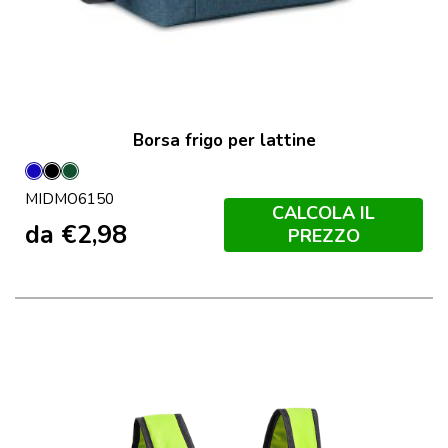
Borsa frigo per lattine
Blu
Nero
Verde
MIDMO6150
Scuro
CALCOLA IL
da
€
2,98
PREZZO