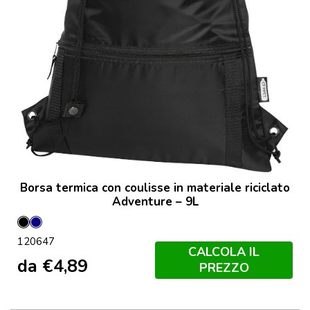
Borsa termica con coulisse in materiale riciclato
Adventure – 9L
Nero
Navy
120647
CALCOLA IL
da
€
4,89
PREZZO