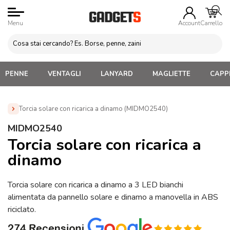
Menu
Account
Carrello
PENNE
VENTAGLI
LANYARD
MAGLIETTE
CAPPE
Torcia solare con ricarica a dinamo (MIDMO2540)
Home
»
Attrezzi da lavoro Personalizzati
»
Torce in plastica
MIDMO2540
Personalizzate
»
Torcia solare con ricarica a dinamo
Torcia solare con ricarica a
(MIDMO2540)
dinamo
Torcia solare con ricarica a dinamo a 3 LED bianchi
alimentata da pannello solare e dinamo a manovella in ABS
riciclato.