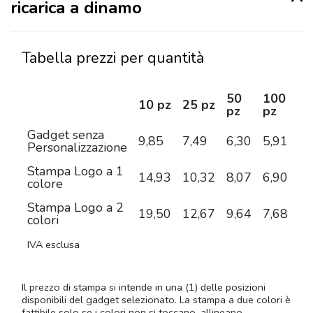
ricarica a dinamo
Tabella prezzi per quantità
50
100
2
10 pz
25 pz
pz
pz
pz
Gadget senza
9,85
7,49
6,30
5,91
5,
Personalizzazione
Stampa Logo a 1
14,93
10,32
8,07
6,90
6,
colore
Stampa Logo a 2
19,50
12,67
9,64
7,68
6,
colori
IVA esclusa
Il prezzo di stampa si intende in una (1) delle posizioni
disponibili del gadget selezionato. La stampa a due colori è
fattibile solo se i colori non si toccano, allineano,