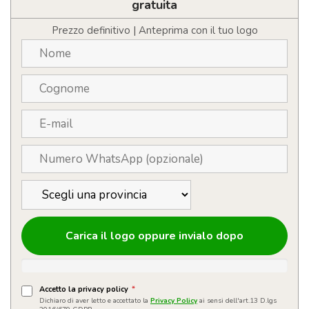
a
gratuita
dinamo
quantità
Prezzo definitivo | Anteprima con il tuo logo
Carica il logo oppure invialo dopo
Accetto la privacy policy
*
Dichiaro di aver letto e accettato la
Privacy Policy
ai sensi dell'art.13 D.lgs