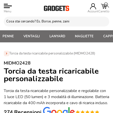
Menu
Account
Carrello
PENNE
VENTAGLI
LANYARD
MAGLIETTE
CAPPE
Torcia da testa ricaricabile personalizzabile (MIDMO2428)
Home
»
Attrezzi da lavoro Personalizzati
»
Attrezzi vari da
MIDMO2428
lavoro
»
Torcia da testa ricaricabile personalizzabile
Torcia da testa ricaricabile
(MIDMO2428)
personalizzabile
Torcia da testa ricaricabile personalizzabile e regolabile con
1 luce LED (50 lumen) e 3 modalità di illuminazione. Batteria
ricaricabile da 400 mAh incorporata e cavo di ricarica incluso.