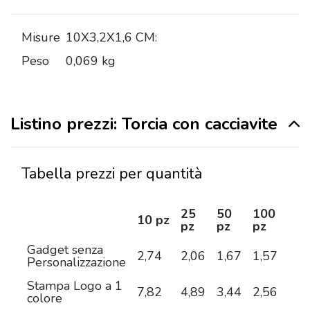
Misure
10X3,2X1,6 CM:
Peso
0,069 kg
Listino prezzi: Torcia con cacciavite
Tabella prezzi per quantità
25
50
100
25
10 pz
pz
pz
pz
pz
Gadget senza
2,74
2,06
1,67
1,57
1,4
Personalizzazione
Stampa Logo a 1
7,82
4,89
3,44
2,56
2,0
colore