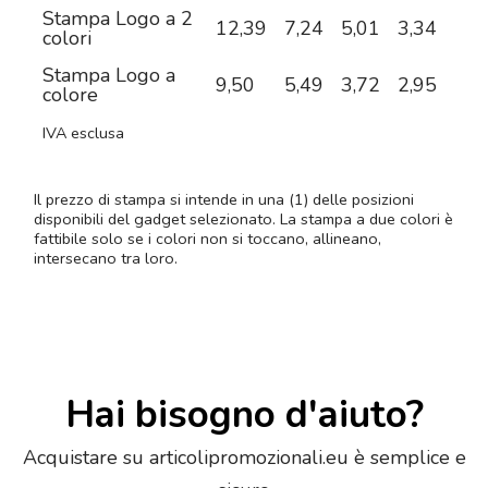
Stampa Logo a 2
12,39
7,24
5,01
3,34
2,5
colori
Stampa Logo a
9,50
5,49
3,72
2,95
2,3
colore
IVA esclusa
Il prezzo di stampa si intende in una (1) delle posizioni
disponibili del gadget selezionato. La stampa a due colori è
fattibile solo se i colori non si toccano, allineano,
intersecano tra loro.
Hai bisogno d'aiuto?
Acquistare su articolipromozionali.eu è semplice e