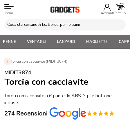
Menu
Account
Carrello
PENNE
VENTAGLI
LANYARD
MAGLIETTE
CAPPE
Torcia con cacciavite (MIDIT3874)
Home
»
Attrezzi da lavoro Personalizzati
»
Attrezzi vari da
MIDIT3874
lavoro
»
Torcia con cacciavite (MIDIT3874)
Torcia con cacciavite
Torcia con cacciavite a 6 punte. In ABS. 3 pile bottone
incluse.