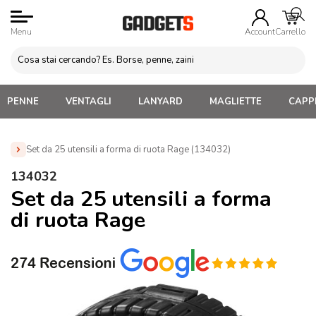
Menu
Account
Carrello
PENNE
VENTAGLI
LANYARD
MAGLIETTE
CAPPE
Set da 25 utensili a forma di ruota Rage (134032)
Home
»
Attrezzi da lavoro Personalizzati
»
Attrezzi vari da
134032
lavoro
»
Set da 25 utensili a forma di ruota Rage (134032)
Set da 25 utensili a forma
di ruota Rage