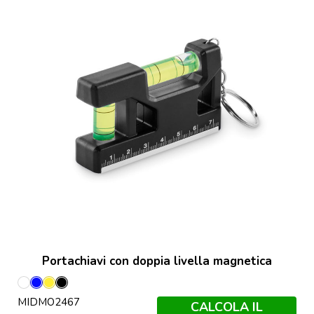
Portachiavi con doppia livella magnetica
Bianco
Blu
Giallo
Nero
MIDMO2467
Royal
CALCOLA IL