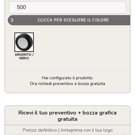
3
CLICCA PER SCEGLIERE IL COLORE
ARGENTO /
NERO
Hai configurato il prodotto.
Ora richiedi preventivo e bozza gratuita
Set
da
25
utensili
Ricevi il tuo preventivo + bozza grafica
a
gratuita
forma
di
Prezzo definitivo | Anteprima con il tuo logo
ruota