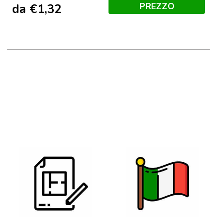
PREZZO
da
€
1,32