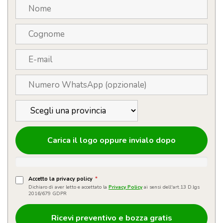
Rage
quantità
Carica il logo oppure invialo dopo
Accetto la privacy policy
*
Dichiaro di aver letto e accettato la
Privacy Policy
ai sensi dell'art.13 D.lgs
2016/679 GDPR