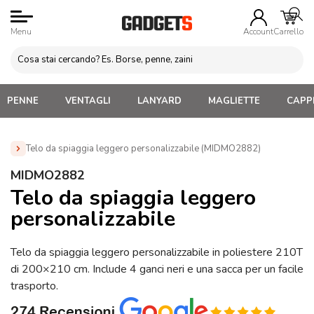
Menu
Account
Carrello
PENNE
VENTAGLI
LANYARD
MAGLIETTE
CAPPE
Telo da spiaggia leggero personalizzabile (MIDMO2882)
Home
»
Gadget Personalizzabili per l'Estate
»
Teli Mare e
MIDMO2882
Stuoie
»
Telo da spiaggia leggero personalizzabile
Telo da spiaggia leggero
(MIDMO2882)
personalizzabile
Telo da spiaggia leggero personalizzabile in poliestere 210T
di 200×210 cm. Include 4 ganci neri e una sacca per un facile
trasporto.