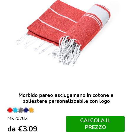
Morbido pareo asciugamano in cotone e
poliestere personalizzabile con logo
Rosso
Azzurro
Grey
Marineo
Orange
MK20782
CALCOLA IL
PREZZO
da
€
3,09