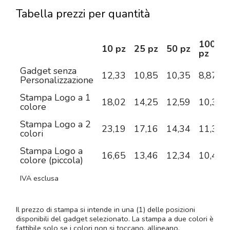
Tabella prezzi per quantità
100
10 pz
25 pz
50 pz
pz
Gadget senza
12,33
10,85
10,35
8,87
Personalizzazione
Stampa Logo a 1
18,02
14,25
12,59
10,37
colore
Stampa Logo a 2
23,19
17,16
14,34
11,37
colori
Stampa Logo a
16,65
13,46
12,34
10,46
colore (piccola)
IVA esclusa
Il prezzo di stampa si intende in una (1) delle posizioni
disponibili del gadget selezionato. La stampa a due colori è
fattibile solo se i colori non si toccano, allineano,