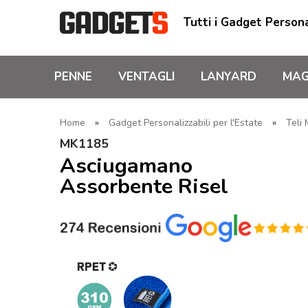
Tutti i Gadget Persona
PENNE
VENTAGLI
LANYARD
MAG
Home
»
Gadget Personalizzabili per l'Estate
»
Teli
MK1185
Asciugamano
Assorbente Risel