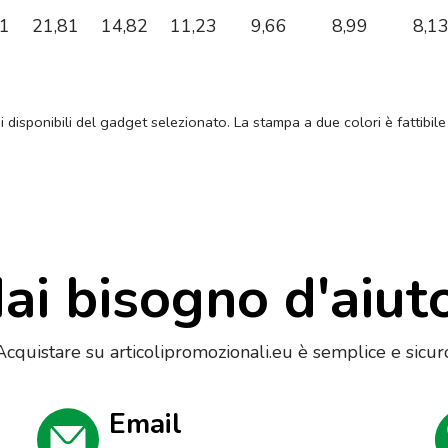
21
21,81
14,82
11,23
9,66
8,99
8,1
ni disponibili del gadget selezionato. La stampa a due colori è fattibile
ai bisogno d'aiut
Acquistare su articolipromozionali.eu è semplice e sicur
Email