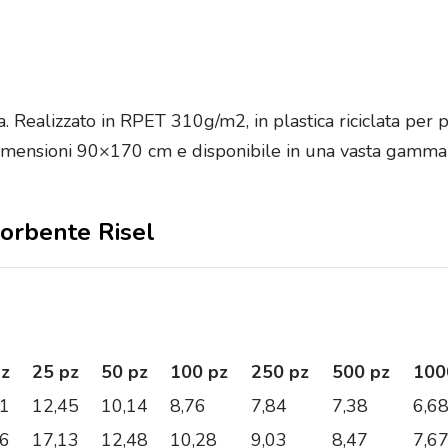
ealizzato in RPET 310g/m2, in plastica riciclata per prom
 Dimensioni 90×170 cm e disponibile in una vasta gamma d
sorbente Risel
pz
25 pz
50 pz
100 pz
250 pz
500 pz
100
91
12,45
10,14
8,76
7,84
7,38
6,6
06
17,13
12,48
10,28
9,03
8,47
7,6