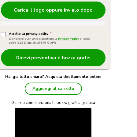
Carica il logo oppure invialo dopo
Accetto la privacy policy
*
Dichiaro di aver letto e accettato la
Privacy Policy
ai sensi
dell'art.13 D.lgs 2016/679 GDPR
Hai già tutto chiaro? Acquista direttamente online
Aggiungi al carrello
Guarda come funziona la bozza grafica gratuita