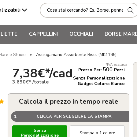
lizzabili
LIETTE
CAPPELLINI
OCCHIALI
BORSE MAR
 Mare e Stuoie
»
Asciugamano Assorbente Risel (MK1185)
*IVA esclusa
7,38€*/cad
500
Prezzo Per:
Pezzi
Senza Personalizzazione
3.690€* /totale
Gadget Colore: Bianco
Calcola il prezzo in tempo reale
1
CLICCA PER SCEGLIERE LA STAMPA
Senza
Stampa a 1 colore
Personalizzazione