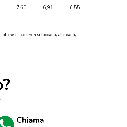
3
7,60
6,91
6,55
 solo se i colori non si toccano, allineano,
o?
o
Chiama