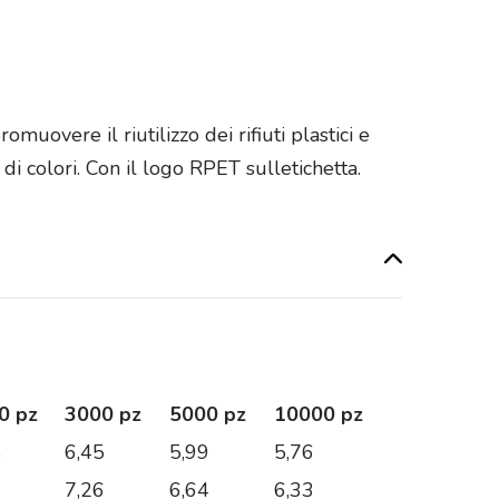
uovere il riutilizzo dei rifiuti plastici e
i colori. Con il logo RPET sulletichetta.
0 pz
3000 pz
5000 pz
10000 pz
8
6,45
5,99
5,76
7
7,26
6,64
6,33