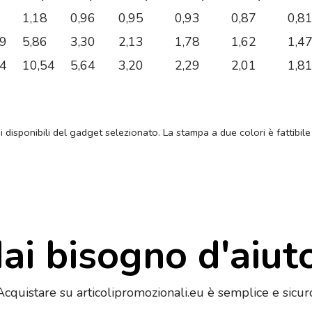
1,18
0,96
0,95
0,93
0,87
0,8
89
5,86
3,30
2,13
1,78
1,62
1,4
04
10,54
5,64
3,20
2,29
2,01
1,8
ni disponibili del gadget selezionato. La stampa a due colori è fattibile
ai bisogno d'aiut
Acquistare su articolipromozionali.eu è semplice e sicur