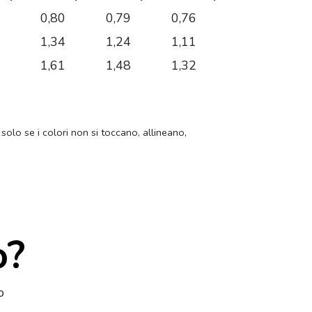
1
0,80
0,79
0,76
7
1,34
1,24
1,11
1
1,61
1,48
1,32
 solo se i colori non si toccano, allineano,
o?
o