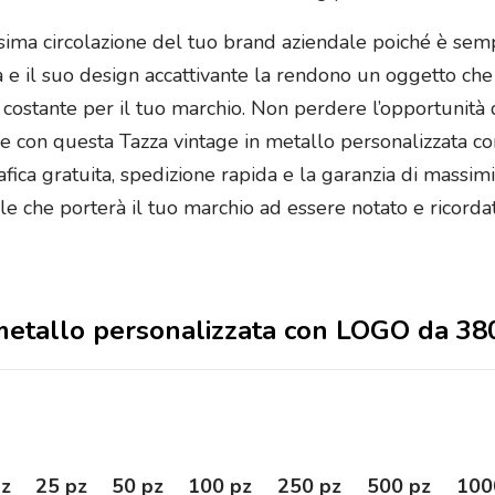
sima circolazione del tuo brand aziendale poiché è sempr
à e il suo design accattivante la rendono un oggetto che
costante per il tuo marchio. Non perdere l’opportunità d
e con questa Tazza vintage in metallo personalizzata c
ica gratuita, spedizione rapida e la garanzia di massimi
ale che porterà il tuo marchio ad essere notato e ricor
n metallo personalizzata con LOGO da 38
pz
25 pz
50 pz
100 pz
250 pz
500 pz
100