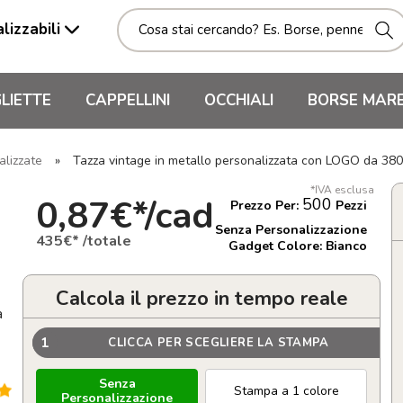
lizzabili
LIETTE
CAPPELLINI
OCCHIALI
BORSE MAR
alizzate
»
Tazza vintage in metallo personalizzata con LOGO da 38
*IVA esclusa
0,87€*/cad
500
Prezzo Per:
Pezzi
Senza Personalizzazione
435€* /totale
Gadget Colore: Bianco
Calcola il prezzo in tempo reale
a
1
CLICCA PER SCEGLIERE LA STAMPA
Senza
Stampa a 1 colore
Personalizzazione