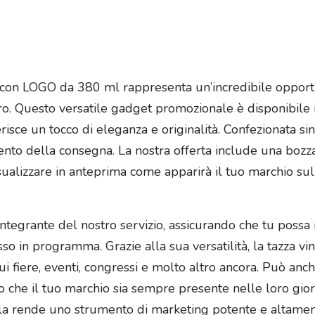
a con LOGO da 380 ml rappresenta un’incredibile opport
. Questo versatile gadget promozionale è disponibile in
isce un tocco di eleganza e originalità. Confezionata si
nto della consegna. La nostra offerta include una bozza 
isualizzare in anteprima come apparirà il tuo marchio s
 integrante del nostro servizio, assicurando che tu possa
o in programma. Grazie alla sua versatilità, la tazza vint
cui fiere, eventi, congressi e molto altro ancora. Può an
o che il tuo marchio sia sempre presente nelle loro gior
ni la rende uno strumento di marketing potente e altamen