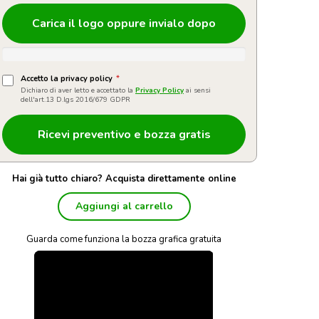
Carica il logo oppure invialo dopo
Accetto la privacy policy
*
Dichiaro di aver letto e accettato la
Privacy Policy
ai sensi
dell'art.13 D.lgs 2016/679 GDPR
Hai già tutto chiaro? Acquista direttamente online
Aggiungi al carrello
Guarda come funziona la bozza grafica gratuita