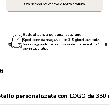
Ora richiedi preventivo e bozza gratuita
Tazza
vintage
in
metallo
personalizzata
Gadget senza personalizzazione
con
LOGO
Spedizione da magazzino in 3-5 giorni lavorativi.
da
Vanno aggiunti i tempi di resa del corriere di 3-4
380
giorni lavorativi.
ml
quantità
ti
metallo personalizzata con LOGO da 380