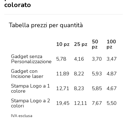
colorato
Tabella prezzi per quantità
50
100
2
10 pz
25 pz
pz
pz
pz
Gadget senza
5,78
4,16
3,70
3,47
3,
Personalizzazione
Gadget con
11,89
8,22
5,93
4,87
4,
Incisione laser
Stampa Logo a 1
12,71
8,23
5,85
4,67
4,
colore
Stampa Logo a 2
19,45
12,11
7,67
5,50
4,
colori
IVA esclusa