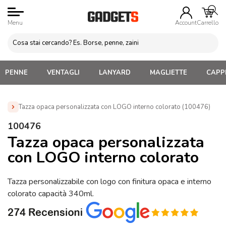
Menu
Account
Carrello
PENNE
VENTAGLI
LANYARD
MAGLIETTE
CAPPE
Tazza opaca personalizzata con LOGO interno colorato (100476)
Home
»
Tazze e bicchieri
»
Tazze Interno/Esterno Colori
100476
Diversi
»
Tazza opaca personalizzata con LOGO interno
Tazza opaca personalizzata
colorato (100476)
con LOGO interno colorato
Tazza personalizzabile con logo con finitura opaca e interno
colorato capacità 340ml.