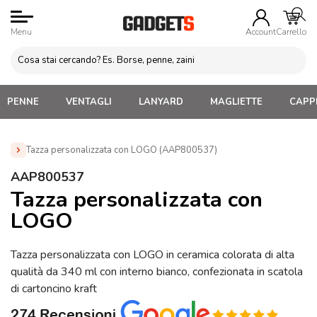
Menu
Account
Carrello
PENNE
VENTAGLI
LANYARD
MAGLIETTE
CAPPE
Tazza personalizzata con LOGO (AAP800537)
Home
»
Tazze e bicchieri
»
Tazze Interno/Esterno Colori
AAP800537
Diversi
»
Tazza personalizzata con LOGO (AAP800537)
Tazza personalizzata con
LOGO
Tazza personalizzata con LOGO in ceramica colorata di alta
qualità da 340 ml con interno bianco, confezionata in scatola
di cartoncino kraft