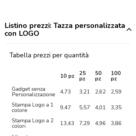
Listino prezzi: Tazza personalizzata
con LOGO
Tabella prezzi per quantità
25
50
100
25
10 pz
pz
pz
pz
pz
Gadget senza
4,73
3,21
2,62
2,59
2,5
Personalizzazione
Stampa Logo a 1
9,47
5,57
4,01
3,35
2,9
colore
Stampa Logo a 2
13,43
7,29
4,96
3,86
3,2
colori