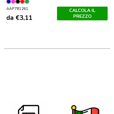
Blu
Fucsia
Nero
Rosso
Verde
AAP781261
CALCOLA IL
PREZZO
da
€
3,11