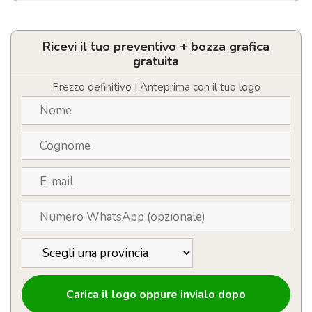
Tazza
personalizzata
con
LOGO
Ricevi il tuo preventivo + bozza grafica
quantità
gratuita
Prezzo definitivo | Anteprima con il tuo logo
Carica il logo oppure invialo dopo