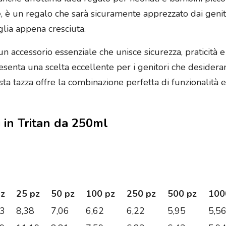
te, è un regalo che sarà sicuramente apprezzato dai geni
lia appena cresciuta.
n accessorio essenziale che unisce sicurezza, praticità e 
resenta una scelta eccellente per i genitori che desidera
ta tazza offre la combinazione perfetta di funzionalità e 
i in Tritan da 250ml
pz
25 pz
50 pz
100 pz
250 pz
500 pz
100
03
8,38
7,06
6,62
6,22
5,95
5,5