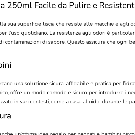
da 250ml Facile da Pulire e Resistent
alla sua superficie liscia che resiste alle macchie e agli 
r l’uso quotidiano. La resistenza agli odori è particola
 di contaminazioni di sapore. Questo assicura che ogni
bini
cano una soluzione sicura, affidabile e pratica per l’idr
ico, offre un modo comodo e sicuro per introdurre i neon
zzato in vari contesti, come a casa, al nido, durante le pa
cura
anche un’ottima idea regalo per neonati e bambini piccol