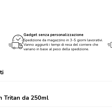
per
neonati
in
Tritan
da
250ml
quantità
Gadget senza personalizzazione
Spedizione da magazzino in 3-5 giorni lavorativi.
Vanno aggiunti i tempi di resa del corriere che
variano in base al peso della spedizione.
ti
in Tritan da 250ml