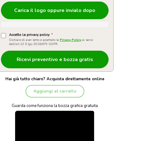
Carica il logo oppure invialo dopo
Accetto la privacy policy
*
Dichiaro di aver letto e accettato la
Privacy Policy
ai sensi
dell'art.13 D.lgs 2016/679 GDPR
Hai già tutto chiaro? Acquista direttamente online
Aggiungi al carrello
Guarda come funziona la bozza grafica gratuita