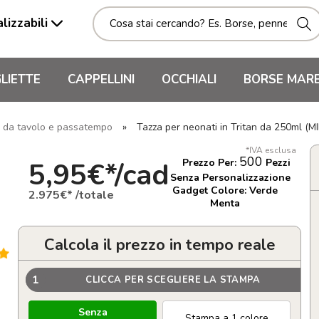
lizzabili
LIETTE
CAPPELLINI
OCCHIALI
BORSE MAR
i da tavolo e passatempo
»
Tazza per neonati in Tritan da 250ml (
*IVA esclusa
500
5,95€*/cad
Prezzo Per:
Pezzi
Senza Personalizzazione
Gadget Colore: Verde
2.975€* /totale
Menta
Calcola il prezzo in tempo reale
1
CLICCA PER SCEGLIERE LA STAMPA
Senza
Stampa a 1 colore