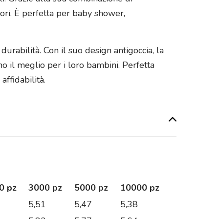
tori. È perfetta per baby shower,
durabilità. Con il suo design antigoccia, la
no il meglio per i loro bambini. Perfetta
affidabilità.
0 pz
3000 pz
5000 pz
10000 pz
6
5,51
5,47
5,38