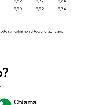
4
5,82
5,77
5,64
6
5,99
5,92
5,74
 solo se i colori non si toccano, allineano,
o?
o
Chiama