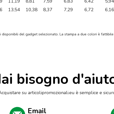
09
11,19
8,81
7,59
6,83
6,42
5,9
66
13,54
10,38
8,37
7,29
6,72
6,1
ni disponibili del gadget selezionato. La stampa a due colori è fattibile
ai bisogno d'aiut
Acquistare su articolipromozionali.eu è semplice e sicur
Email