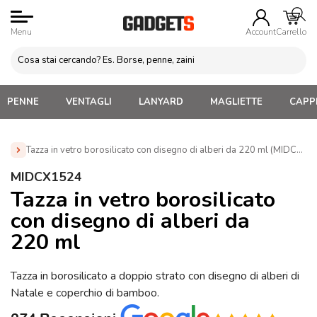
Menu
Account
Carrello
PENNE
VENTAGLI
LANYARD
MAGLIETTE
CAPPE
Tazza in vetro borosilicato con disegno di alberi da 220 ml (MIDCX15
Home
»
Gadget di Natale
»
Tazze e Borracce Natalizie
»
MIDCX1524
Tazza in vetro borosilicato con disegno di alberi da 220 ml
Tazza in vetro borosilicato
(MIDCX1524)
con disegno di alberi da
220 ml
Tazza in borosilicato a doppio strato con disegno di alberi di
Natale e coperchio di bamboo.