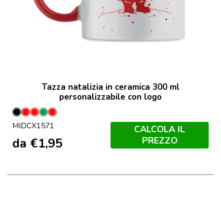
Tazza natalizia in ceramica 300 ml
personalizzabile con logo
Nero
Nero
Rosso
Verde
Bianco
MIDCX1571
/
/
CALCOLA IL
Rosso
Rosso
PREZZO
da
€
1,95