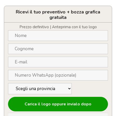
in
vetro
borosilicato
Ricevi il tuo preventivo + bozza grafica
con
gratuita
disegno
di
Prezzo definitivo | Anteprima con il tuo logo
alberi
da
220
ml
quantità
Carica il logo oppure invialo dopo