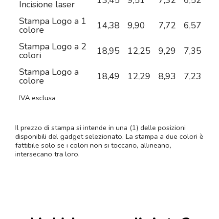
13,45
9,51
7,32
6,52
5,
Incisione laser
Stampa Logo a 1
14,38
9,90
7,72
6,57
5,
colore
Stampa Logo a 2
18,95
12,25
9,29
7,35
6,
colori
Stampa Logo a
18,49
12,29
8,93
7,23
6,
colore
IVA esclusa
Il prezzo di stampa si intende in una (1) delle posizioni
disponibili del gadget selezionato. La stampa a due colori è
fattibile solo se i colori non si toccano, allineano,
intersecano tra loro.