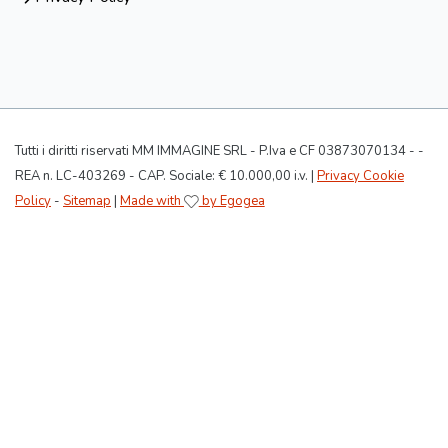
Tutti i diritti riservati MM IMMAGINE SRL - P.Iva e CF 03873070134 - -
REA n. LC-403269 - CAP. Sociale: € 10.000,00 i.v. |
Privacy Cookie
Policy
-
Sitemap
|
Made with
by Egogea