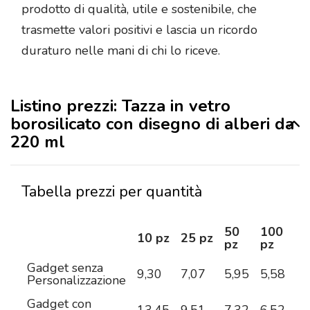
prodotto di qualità, utile e sostenibile, che
trasmette valori positivi e lascia un ricordo
duraturo nelle mani di chi lo riceve.
Listino prezzi: Tazza in vetro
borosilicato con disegno di alberi da
220 ml
Tabella prezzi per quantità
50
100
2
10 pz
25 pz
pz
pz
pz
Gadget senza
9,30
7,07
5,95
5,58
5,
Personalizzazione
Gadget con