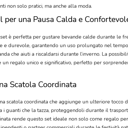
anti non solo pratici, ma anche alla moda.
l per una Pausa Calda e Confortevol
set è perfetta per gustare bevande calde durante le fre
ente e durevole, garantendo un uso prolungato nel tempo.
anda che aiuti a riscaldarsi durante l’inverno. La possibil
un regalo unico e significativo, perfetto per sorprende
na Scatola Coordinata
una scatola coordinata che aggiunge un ulteriore tocco di
 i guanti che la tazza, proteggendoli durante il traspor
rdinata rende questo set ideale non solo come regalo 
 dipendenti o partner commerciali durante le festività nata