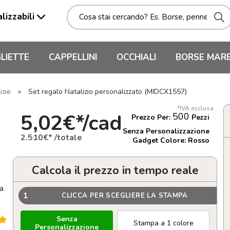
lizzabili
LIETTE
CAPPELLINI
OCCHIALI
BORSE MAR
izie
»
Set regalo Natalizio personalizzato (MIDCX1557)
*IVA esclusa
5,02€*/cad
500
Prezzo Per:
Pezzi
Senza Personalizzazione
2.510€* /totale
Gadget Colore: Rosso
Calcola il prezzo in tempo reale
na
1
CLICCA PER SCEGLIERE LA STAMPA
Senza
Stampa a 1 colore
Personalizzazione