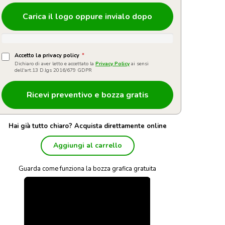
Carica il logo oppure invialo dopo
Accetto la privacy policy
*
Dichiaro di aver letto e accettato la
Privacy Policy
ai sensi
dell'art.13 D.lgs 2016/679 GDPR
Hai già tutto chiaro? Acquista direttamente online
Aggiungi al carrello
Guarda come funziona la bozza grafica gratuita