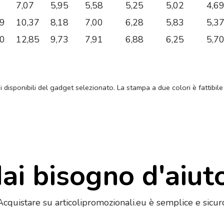
7,07
5,95
5,58
5,25
5,02
4,6
89
10,37
8,18
7,00
6,28
5,83
5,3
60
12,85
9,73
7,91
6,88
6,25
5,7
ni disponibili del gadget selezionato. La stampa a due colori è fattibile
ai bisogno d'aiut
Acquistare su articolipromozionali.eu è semplice e sicur