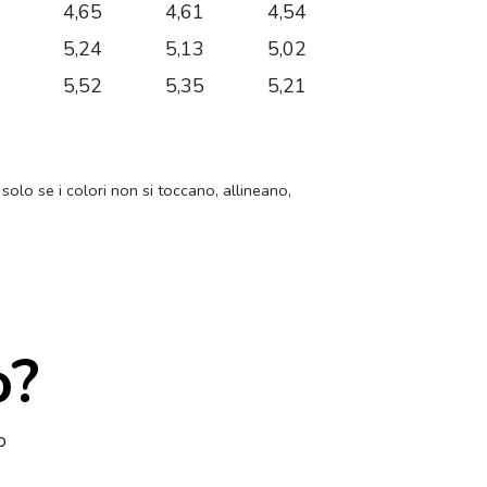
9
4,65
4,61
4,54
7
5,24
5,13
5,02
0
5,52
5,35
5,21
 solo se i colori non si toccano, allineano,
o?
o