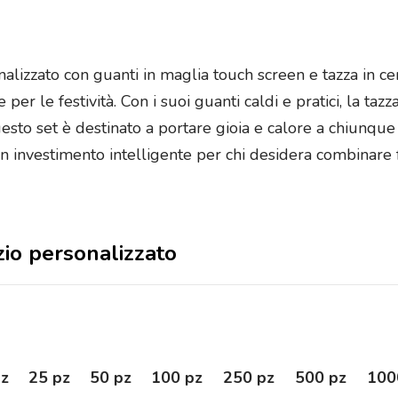
onalizzato con guanti in maglia touch screen e tazza in c
er le festività. Con i suoi guanti caldi e pratici, la tazz
esto set è destinato a portare gioia e calore a chiunque
investimento intelligente per chi desidera combinare f
izio personalizzato
pz
25 pz
50 pz
100 pz
250 pz
500 pz
100