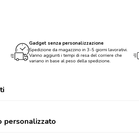
Natalizio
personalizzato
quantità
Gadget senza personalizzazione
Spedizione da magazzino in 3-5 giorni lavorativi.
Vanno aggiunti i tempi di resa del corriere che
variano in base al peso della spedizione.
ti
o personalizzato