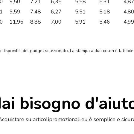
30
9,50
7,21
6,35
5,58
5,31
4,8
91
9,59
7,48
6,27
5,51
5,18
4,8
50
11,96
8,88
7,00
5,91
5,46
4,9
ni disponibili del gadget selezionato. La stampa a due colori è fattibile
ai bisogno d'aiut
Acquistare su articolipromozionali.eu è semplice e sicur