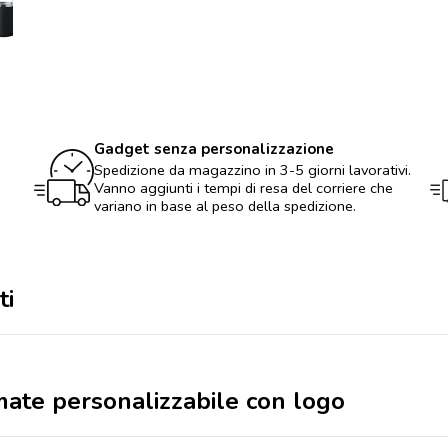
tè
Yerba
mate
personalizzabile
con
logo
quantità
Gadget senza personalizzazione
Spedizione da magazzino in 3-5 giorni lavorativi.
Vanno aggiunti i tempi di resa del corriere che
variano in base al peso della spedizione.
ti
mate personalizzabile con logo