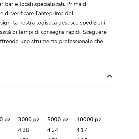
ar e locali specializzati. Prima di
 di verificare l’anteprima del
gn, la nostra logistica gestisce spedizioni
ssità di tempi di consegna rapidi. Scegliere
offrendo uno strumento professionale che
0 pz
3000 pz
5000 pz
10000 pz
1
4,28
4,24
4,17