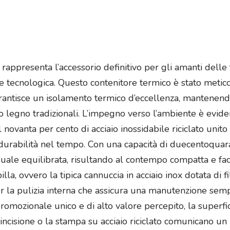
 rappresenta l’accessorio definitivo per gli amanti dell
ione tecnologica. Questo contenitore termico è stato met
garantisce un isolamento termico d’eccellenza, mantenen
 o legno tradizionali. L’impegno verso l’ambiente è evide
l novanta per cento di acciaio inossidabile riciclato unito
urabilità nel tempo. Con una capacità di duecentoquarant
duale equilibrata, risultando al contempo compatta e fa
a, ovvero la tipica cannuccia in acciaio inox dotata di fi
er la pulizia interna che assicura una manutenzione semp
romozionale unico e di alto valore percepito, la superfic
’incisione o la stampa su acciaio riciclato comunicano un