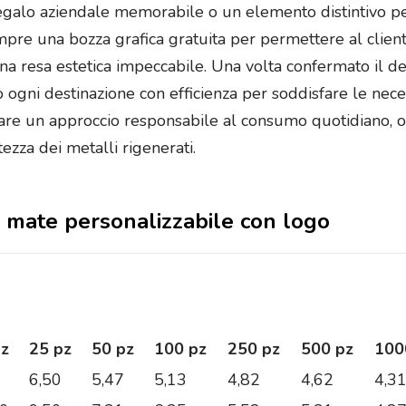
lo aziendale memorabile o un elemento distintivo per b
re una bozza grafica gratuita per permettere al cliente
 resa estetica impeccabile. Una volta confermato il desi
do ogni destinazione con efficienza per soddisfare le nece
sare un approccio responsabile al consumo quotidiano, 
ezza dei metalli rigenerati.
ba mate personalizzabile con logo
pz
25 pz
50 pz
100 pz
250 pz
500 pz
100
6,50
5,47
5,13
4,82
4,62
4,3