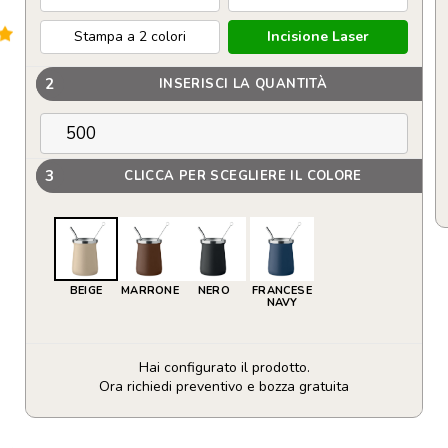
Stampa a 2 colori
Incisione Laser
2
INSERISCI LA QUANTITÀ
3
CLICCA PER SCEGLIERE IL COLORE
BEIGE
MARRONE
NERO
FRANCESE
NAVY
Hai configurato il prodotto.
Ora richiedi preventivo e bozza gratuita
Tazza
da