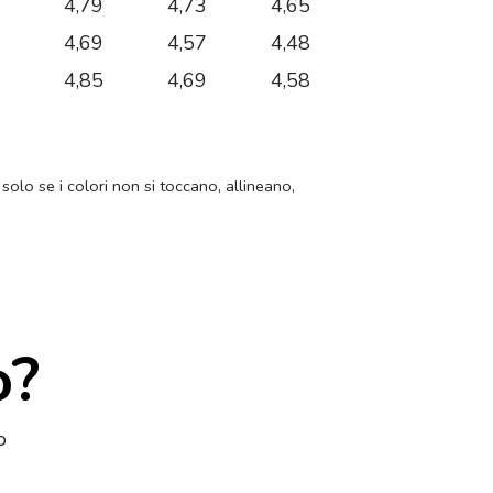
7
4,79
4,73
4,65
0
4,69
4,57
4,48
9
4,85
4,69
4,58
 solo se i colori non si toccano, allineano,
o?
o