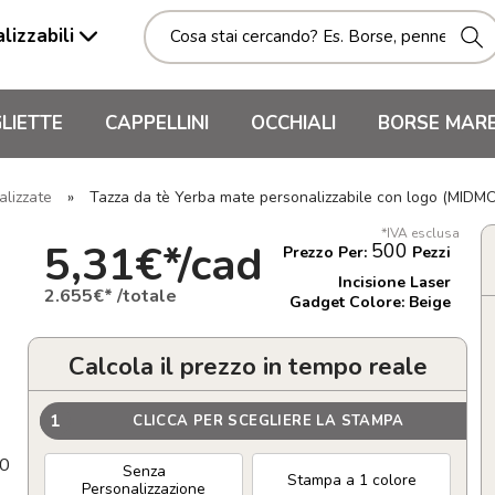
lizzabili
LIETTE
CAPPELLINI
OCCHIALI
BORSE MAR
alizzate
»
Tazza da tè Yerba mate personalizzabile con logo (MIDM
*IVA esclusa
5,31€*/cad
500
Prezzo Per:
Pezzi
Incisione Laser
2.655€* /totale
Gadget Colore: Beige
Calcola il prezzo in tempo reale
1
CLICCA PER SCEGLIERE LA STAMPA
40
Senza
Stampa a 1 colore
Personalizzazione