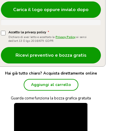
Carica il logo oppure invialo dopo
Accetto la privacy policy
*
Dichiaro di aver letto e accettato la
Privacy Policy
ai sensi
dell'art.13 D.lgs 2016/679 GDPR
Hai già tutto chiaro? Acquista direttamente online
Aggiungi al carrello
Guarda come funziona la bozza grafica gratuita