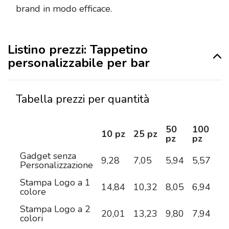
brand in modo efficace.
Listino prezzi: Tappetino
personalizzabile per bar
Tabella prezzi per quantità
50
100
2
10 pz
25 pz
pz
pz
pz
Gadget senza
9,28
7,05
5,94
5,57
5,
Personalizzazione
Stampa Logo a 1
14,84
10,32
8,05
6,94
6,
colore
Stampa Logo a 2
20,01
13,23
9,80
7,94
6,
colori