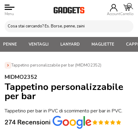
Menu
Account
Carrello
PENNE
VENTAGLI
LANYARD
MAGLIETTE
CAPPE
Tappetino personalizzabile per bar (MIDMO2352)
Home
»
Gadget Cucina
»
Set Aperitivo
»
Tappetino
MIDMO2352
personalizzabile per bar (MIDMO2352)
Tappetino personalizzabile
per bar
Tappetino per bar in PVC di scorrimento per bar in PVC.