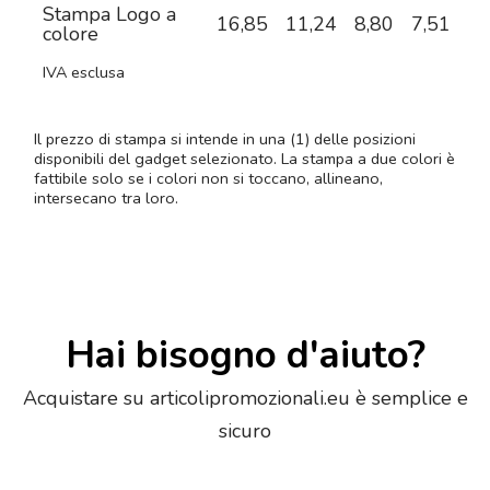
Stampa Logo a
16,85
11,24
8,80
7,51
6,
colore
IVA esclusa
Il prezzo di stampa si intende in una (1) delle posizioni
disponibili del gadget selezionato. La stampa a due colori è
fattibile solo se i colori non si toccano, allineano,
intersecano tra loro.
Hai bisogno d'aiuto?
Acquistare su articolipromozionali.eu è semplice e
sicuro