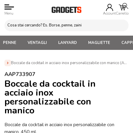
Menu
Account
Carrello
PENNE
VENTAGLI
LANYARD
MAGLIETTE
CAPPE
Boccale da cocktail in acciaio inox personalizzabile con manico (AAP
Home
»
Gadget Cucina
»
Set Aperitivo
»
Boccale da
AAP733907
cocktail in acciaio inox personalizzabile con manico
Boccale da cocktail in
(AAP733907)
acciaio inox
personalizzabile con
manico
Boccale da cocktail in acciaio inox personalizzabile con
manico, 450 ml.