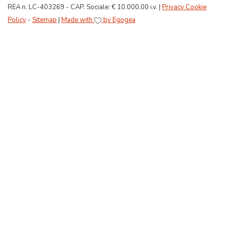
REA n. LC-403269 - CAP. Sociale: € 10.000,00 i.v. |
Privacy Cookie
Policy
-
Sitemap
|
Made with
by Egogea