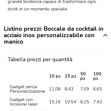
grande tendenza capace di trasformare ogni
drink in un momento speciale.
Listino prezzi: Boccale da cocktail in
acciaio inox personalizzabile con
manico
Tabella prezzi per quantità
50
100
2
10 pz
25 pz
pz
pz
pz
Gadget senza
11,08
8,42
7,09
6,65
6,
Personalizzazione
Gadget con
15,16
10,54
8,25
7,42
6,
Incisione laser