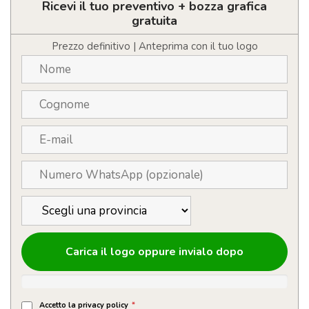
in
Ricevi il tuo preventivo + bozza grafica
acciaio
gratuita
inox
personalizzabile
Prezzo definitivo | Anteprima con il tuo logo
con
manico
quantità
Carica il logo oppure invialo dopo
Accetto la privacy policy
*