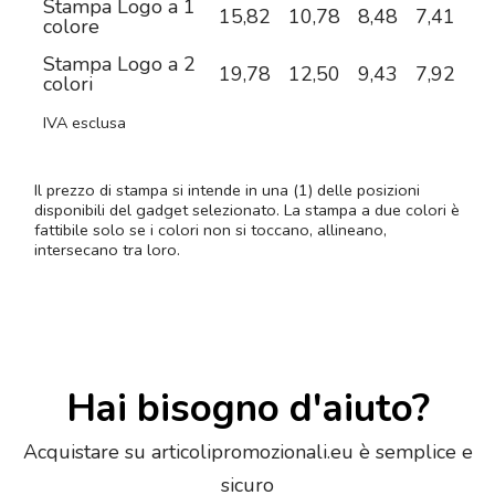
Stampa Logo a 1
15,82
10,78
8,48
7,41
6,
colore
Stampa Logo a 2
19,78
12,50
9,43
7,92
6,
colori
IVA esclusa
Il prezzo di stampa si intende in una (1) delle posizioni
disponibili del gadget selezionato. La stampa a due colori è
fattibile solo se i colori non si toccano, allineano,
intersecano tra loro.
Hai bisogno d'aiuto?
Acquistare su articolipromozionali.eu è semplice e
sicuro