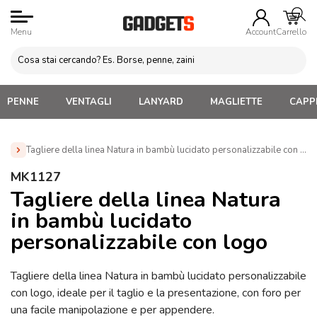
Menu
Account
Carrello
PENNE
VENTAGLI
LANYARD
MAGLIETTE
CAPPE
Tagliere della linea Natura in bambù lucidato personalizzabile con l
Home
»
Gadget Cucina
»
Taglieri Personalizzabili
»
MK1127
Tagliere della linea Natura in bambù lucidato personalizzabile
Tagliere della linea Natura
con logo (MK1127)
in bambù lucidato
personalizzabile con logo
Tagliere della linea Natura in bambù lucidato personalizzabile
con logo, ideale per il taglio e la presentazione, con foro per
una facile manipolazione e per appendere.