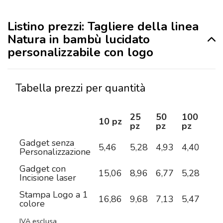
Listino prezzi: Tagliere della linea
Natura in bambù lucidato
personalizzabile con logo
Tabella prezzi per quantità
25
50
100
25
10 pz
pz
pz
pz
pz
Gadget senza
5,46
5,28
4,93
4,40
4,0
Personalizzazione
Gadget con
15,06
8,96
6,77
5,28
4,4
Incisione laser
Stampa Logo a 1
16,86
9,68
7,13
5,47
4,8
colore
IVA esclusa