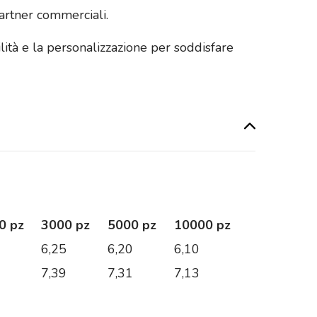
 partner commerciali.
lità e la personalizzazione per soddisfare
0 pz
3000 pz
5000 pz
10000 pz
0
6,25
6,20
6,10
9
7,39
7,31
7,13