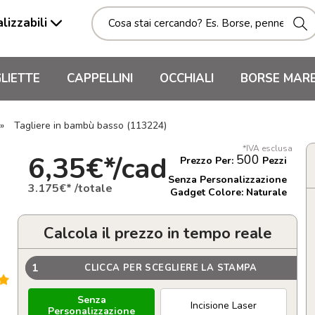
lizzabili
LIETTE
CAPPELLINI
OCCHIALI
BORSE MAR
»
Tagliere in bambù basso (113224)
*IVA esclusa
6,35€*/cad
500
Prezzo Per:
Pezzi
Senza Personalizzazione
3.175€* /totale
Gadget Colore: Naturale
Calcola il prezzo in tempo reale
1
CLICCA PER SCEGLIERE LA STAMPA
Senza
Incisione Laser
Personalizzazione