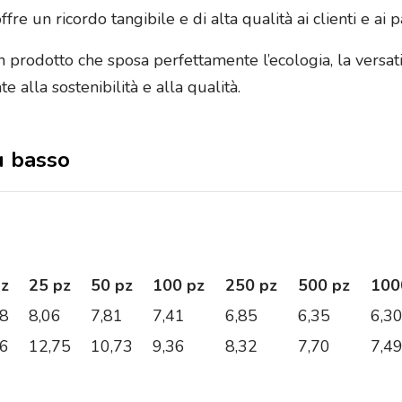
fre un ricordo tangibile e di alta qualità ai clienti e ai
n prodotto che sposa perfettamente l’ecologia, la versati
 alla sostenibilità e alla qualità.
ù basso
pz
25 pz
50 pz
100 pz
250 pz
500 pz
100
08
8,06
7,81
7,41
6,85
6,35
6,3
86
12,75
10,73
9,36
8,32
7,70
7,4