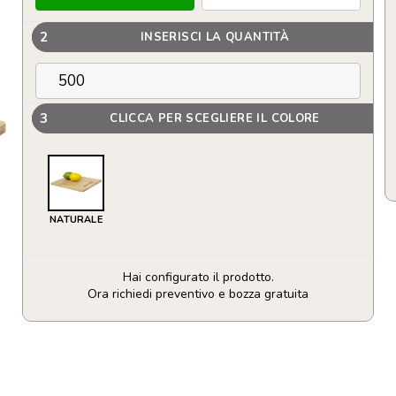
2
INSERISCI LA QUANTITÀ
3
CLICCA PER SCEGLIERE IL COLORE
NATURALE
Hai configurato il prodotto.
Ora richiedi preventivo e bozza gratuita
Tagliere
in
bambù
basso
quantità