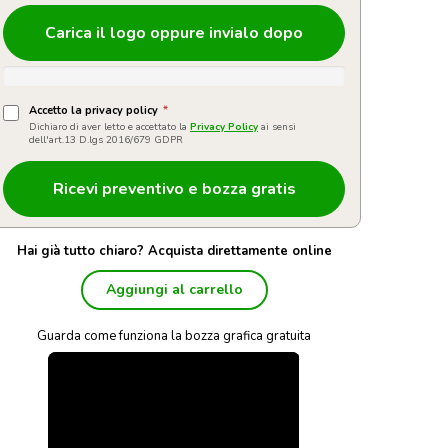
Carica il logo oppure invialo dopo
Accetto la privacy policy
*
Dichiaro di aver letto e accettato la
Privacy Policy
ai sensi
dell'art.13 D.lgs 2016/679 GDPR
Hai già tutto chiaro? Acquista direttamente online
Aggiungi al carrello
Guarda come funziona la bozza grafica gratuita