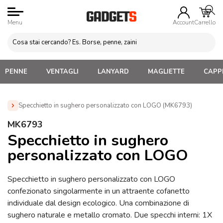
Menu
Account
Carrello
PENNE
VENTAGLI
LANYARD
MAGLIETTE
CAPPE
Specchietto in sughero personalizzato con LOGO (MK6793)
Home
»
Regali personalizzati per lei
»
Specchietti
MK6793
Personalizzati
»
Specchietto in sughero personalizzato con
Specchietto in sughero
LOGO (MK6793)
personalizzato con LOGO
Specchietto in sughero personalizzato con LOGO
confezionato singolarmente in un attraente cofanetto
individuale dal design ecologico. Una combinazione di
sughero naturale e metallo cromato. Due specchi interni: 1X