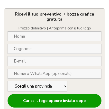
Specchietto
in
sughero
personalizzato
Ricevi il tuo preventivo + bozza grafica
con
gratuita
LOGO
quantità
Prezzo definitivo | Anteprima con il tuo logo
Carica il logo oppure invialo dopo