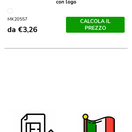
con logo
S/C
MK20557
CALCOLA IL
PREZZO
da
€
3,26