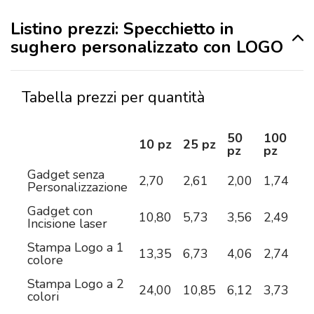
Listino prezzi: Specchietto in
sughero personalizzato con LOGO
Tabella prezzi per quantità
50
100
2
10 pz
25 pz
pz
pz
pz
Gadget senza
2,70
2,61
2,00
1,74
1,
Personalizzazione
Gadget con
10,80
5,73
3,56
2,49
1,
Incisione laser
Stampa Logo a 1
13,35
6,73
4,06
2,74
2,
colore
Stampa Logo a 2
24,00
10,85
6,12
3,73
2,
colori