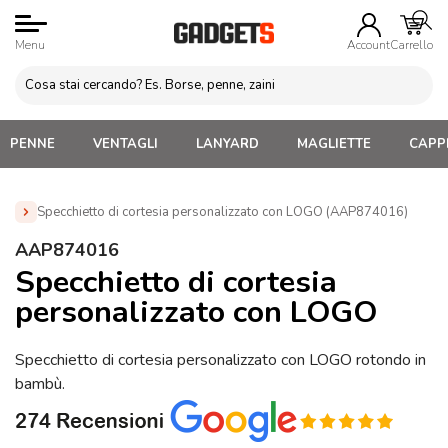
Menu
Account
Carrello
PENNE
VENTAGLI
LANYARD
MAGLIETTE
CAPPE
Specchietto di cortesia personalizzato con LOGO (AAP874016)
Home
»
Regali personalizzati per lei
»
Specchietti
AAP874016
Personalizzati
»
Specchietto di cortesia personalizzato con
Specchietto di cortesia
LOGO (AAP874016)
personalizzato con LOGO
Specchietto di cortesia personalizzato con LOGO rotondo in
bambù.