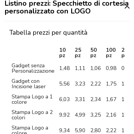
Listino prezzi: Specchietto di cortesia
personalizzato con LOGO
Tabella prezzi per quantità
10
25
50
100
250
pz
pz
pz
pz
pz
Gadget senza
1,48
1,11
1,06
0,98
0,93
Personalizzazione
Gadget con
5,56
3,23
2,22
1,75
1,48
Incisione laser
Stampa Logo a 1
6,03
3,31
2,34
1,67
1,31
colore
Stampa Logo a 2
9,92
4,99
3,25
2,16
1,57
colori
Stampa Logo a
9,34
5,90
2,80
2,22
1,88
colore